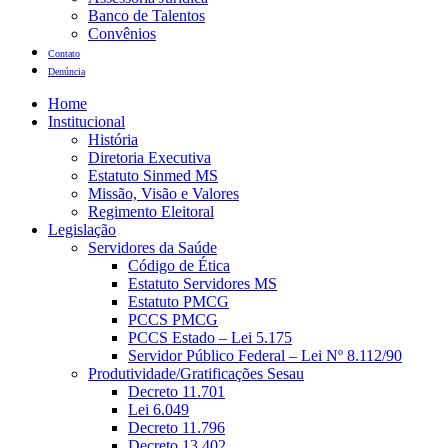
Banco de Talentos
Convênios
Contato
Denúncia
Home
Institucional
História
Diretoria Executiva
Estatuto Sinmed MS
Missão, Visão e Valores
Regimento Eleitoral
Legislação
Servidores da Saúde
Código de Ética
Estatuto Servidores MS
Estatuto PMCG
PCCS PMCG
PCCS Estado – Lei 5.175
Servidor Público Federal – Lei Nº 8.112/90
Produtividade/Gratificações Sesau
Decreto 11.701
Lei 6.049
Decreto 11.796
Decreto 13.402