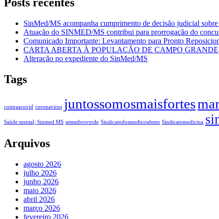
Posts recentes
SinMed/MS acompanha cumprimento de decisão judicial sobre
Atuação do SINMED/MS contribui para prorrogação do con
Comunicado Importante: Levantamento para Pronto Reposicion
CARTA ABERTA À POPULAÇÃO DE CAMPO GRANDE, 
Alteração no expediente do SinMed/MS
Tags
juntossomosmaisfortes
mar
contraacovid
coronavirus
si
Saúde mental; Sinmed MS
setembroverde
Sindicatodosmedicosdems
Sindicatomedicina
Arquivos
agosto 2026
julho 2026
junho 2026
maio 2026
abril 2026
março 2026
fevereiro 2026