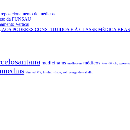
 reposicionamento de médicos
curso da FUNSAU
amento Vertical
AOS PODERES CONSTITUÍDOS E À CLASSE MÉDICA BRAS
celosantana
medicinams
médicos
medicosms
Previdência; aposen
nmedms
Sinmed MS; insalubridade;
sobrecarga de trabalho