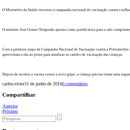
O Ministério da Saúde encerrou a campanha nacional de vacinação contra a influ
O ministro José Gomes Temporão aponta como justificativa para o não cumprimento 
Com a primeira etapa da Campanha Nacional de Vacinação contra a Poliomielite n
aproveitam a ida ao posto para atualizar os cartões de vacinação das crianças.
Depois de receber a vacina contra a nova gripe, a criança precisa tomar uma segu
carlos.victor
11 de junho de 2010
0 comentários
Compartilhar
Navegação
Anterior
Próximo
de
Procurar
Post
por: