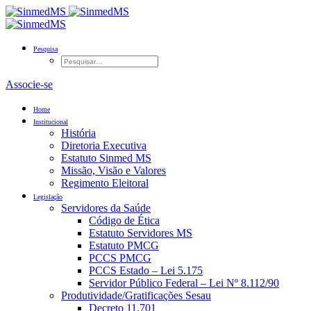
Pesquisa
Associe-se
Home
Institucional
História
Diretoria Executiva
Estatuto Sinmed MS
Missão, Visão e Valores
Regimento Eleitoral
Legislação
Servidores da Saúde
Código de Ética
Estatuto Servidores MS
Estatuto PMCG
PCCS PMCG
PCCS Estado – Lei 5.175
Servidor Público Federal – Lei Nº 8.112/90
Produtividade/Gratificações Sesau
Decreto 11.701