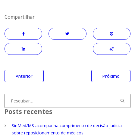
Compartilhar
Navegação
Anterior
Próximo
de
Post
Procurar
por:
Posts recentes
SinMed/MS acompanha cumprimento de decisão judicial
sobre reposicionamento de médicos