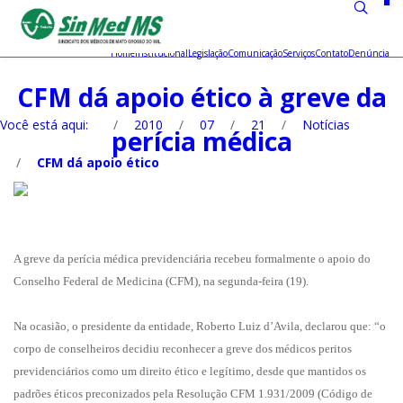
Home
Institucional
Legislação
Comunicação
Serviços
Contato
Denúncia
CFM dá apoio ético à greve da
Você está aqui:
/
2010
/
07
/
21
/
Notícias
perícia médica
/
CFM dá apoio ético
A greve da perícia médica previdenciária recebeu formalmente o apoio do
Conselho Federal de Medicina (CFM), na segunda-feira (19).
Na ocasião, o presidente da entidade, Roberto Luiz d’Avila, declarou que: “o
corpo de conselheiros decidiu reconhecer a greve dos médicos peritos
previdenciários como um direito ético e legítimo, desde que mantidos os
padrões éticos preconizados pela Resolução CFM 1.931/2009 (Código de