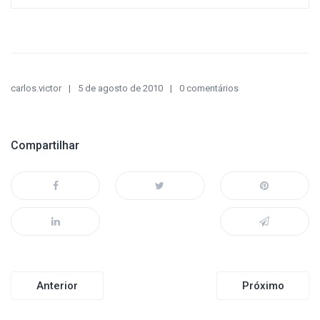
carlos.victor
5 de agosto de 2010
0 comentários
Compartilhar
Navegação
Anterior
Próximo
de