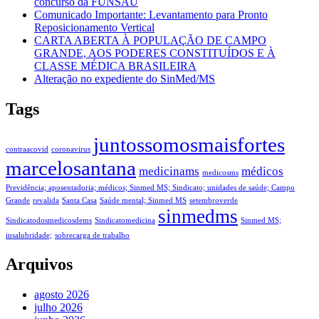
concurso da FUNSAU
Comunicado Importante: Levantamento para Pronto
Reposicionamento Vertical
CARTA ABERTA À POPULAÇÃO DE CAMPO
GRANDE, AOS PODERES CONSTITUÍDOS E À
CLASSE MÉDICA BRASILEIRA
Alteração no expediente do SinMed/MS
Tags
juntossomosmaisfortes
contraacovid
coronavirus
marcelosantana
medicinams
médicos
medicosms
Previdência; aposentadoria; médicos; Sinmed MS; Sindicato; unidades de saúde; Campo
Grande
revalida
Santa Casa
Saúde mental; Sinmed MS
setembroverde
sinmedms
Sindicatodosmedicosdems
Sindicatomedicina
Sinmed MS;
insalubridade;
sobrecarga de trabalho
Arquivos
agosto 2026
julho 2026