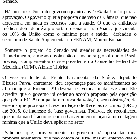
Senado.
"Há uma resistência do governo quanto aos 10% da União para a
aprovação. O governo quer a proposta que veio da Câmara, que não
acrescenta em nada os recursos para a saúde. O que as entidades
médicas defendem é a proposta do senador Tião Viana, que vincula
os 10% da União como o mínimo para a saúde," defendeu o
secretário de Saúde Suplementar da FENAM, Márcio Bichara.
"Somente o projeto do Senado vai atender às necessidades de
financiamento, e mesmo assim não da maneira global que o Brasil
precisa," complementou o vice-presidente do Conselho Federal de
Medicina (CFM), Aloísio Tibiriçá.
O vice-presidente da Frente Parlamentar da Saúde, deputado
Eleuses Paiva, entretanto, deu esperanças para os manifestantes ao
afirmar que a Emenda 29 deverá ser votada ainda este ano. Ele
acredita que o governo irá ceder ao acordo proposto pela oposição
que põe a EC 29 em pauta em troca da votação, sem obstrução, da
emenda que prorroga a Desvinculação de Receitas da União (DRU)
até 2015, de interesse da base governista. Todavia, ele reconheceu
que ainda não há acordos com o Governo em relação à porcentagem
mínima que a União deva aplicar no setor.
"Sabemos que, provavelmente, o governo irá apresentar uma
proposta alternativa, que não coloca os 10%, mas eu entendo que o