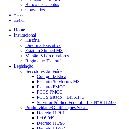
Banco de Talentos
Convênios
Contato
Denúncia
Home
Institucional
História
Diretoria Executiva
Estatuto Sinmed MS
Missão, Visão e Valores
Regimento Eleitoral
Legislação
Servidores da Saúde
Código de Ética
Estatuto Servidores MS
Estatuto PMCG
PCCS PMCG
PCCS Estado – Lei 5.175
Servidor Público Federal – Lei Nº 8.112/90
Produtividade/Gratificações Sesau
Decreto 11.701
Lei 6.049
Decreto 11.796
Decreto 13.402