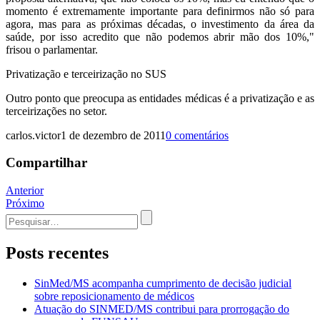
momento é extremamente importante para definirmos não só para
agora, mas para as próximas décadas, o investimento da área da
saúde, por isso acredito que não podemos abrir mão dos 10%,"
frisou o parlamentar.
Privatização e terceirização no SUS
Outro ponto que preocupa as entidades médicas é a privatização e as
terceirizações no setor.
carlos.victor
1 de dezembro de 2011
0 comentários
Compartilhar
Navegação
Anterior
Próximo
de
Procurar
Post
por:
Posts recentes
SinMed/MS acompanha cumprimento de decisão judicial
sobre reposicionamento de médicos
Atuação do SINMED/MS contribui para prorrogação do