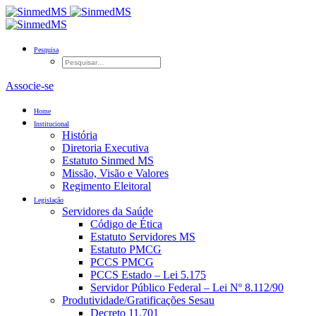
Pesquisa
Associe-se
Home
Institucional
História
Diretoria Executiva
Estatuto Sinmed MS
Missão, Visão e Valores
Regimento Eleitoral
Legislação
Servidores da Saúde
Código de Ética
Estatuto Servidores MS
Estatuto PMCG
PCCS PMCG
PCCS Estado – Lei 5.175
Servidor Público Federal – Lei Nº 8.112/90
Produtividade/Gratificações Sesau
Decreto 11.701