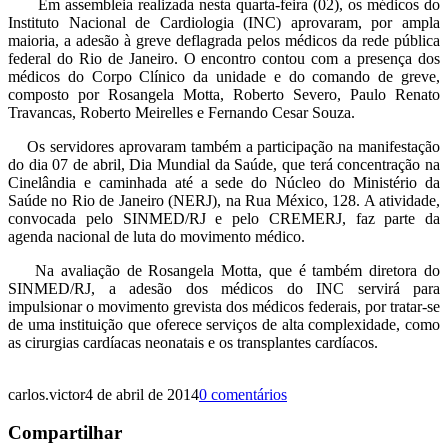
Em assembleia realizada nesta quarta-feira (02), os médicos do
Instituto Nacional de Cardiologia (INC) aprovaram, por ampla
maioria, a adesão à greve deflagrada pelos médicos da rede pública
federal do Rio de Janeiro. O encontro contou com a presença dos
médicos do Corpo Clínico da unidade e do comando de greve,
composto por Rosangela Motta, Roberto Severo, Paulo Renato
Travancas, Roberto Meirelles e Fernando Cesar Souza.
Os servidores aprovaram também a participação na manifestação
do dia 07 de abril, Dia Mundial da Saúde, que terá concentração na
Cinelândia e caminhada até a sede do Núcleo do Ministério da
Saúde no Rio de Janeiro (NERJ), na Rua México, 128. A atividade,
convocada pelo SINMED/RJ e pelo CREMERJ, faz parte da
agenda nacional de luta do movimento médico.
Na avaliação de Rosangela Motta, que é também diretora do
SINMED/RJ, a adesão dos médicos do INC servirá para
impulsionar o movimento grevista dos médicos federais, por tratar-se
de uma instituição que oferece serviços de alta complexidade, como
as cirurgias cardíacas neonatais e os transplantes cardíacos.
carlos.victor
4 de abril de 2014
0 comentários
Compartilhar