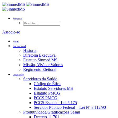
Pesquisa
Associe-se
Home
Institucional
História
Diretoria Executiva
Estatuto Sinmed MS
Missão, Visão e Valores
Regimento Eleitoral
Legislação
Servidores da Saúde
Código de Ética
Estatuto Servidores MS
Estatuto PMCG
PCCS PMCG
PCCS Estado – Lei 5.175
Servidor Público Federal – Lei Nº 8.112/90
Produtividade/Gratificações Sesau
Decreto 11.701