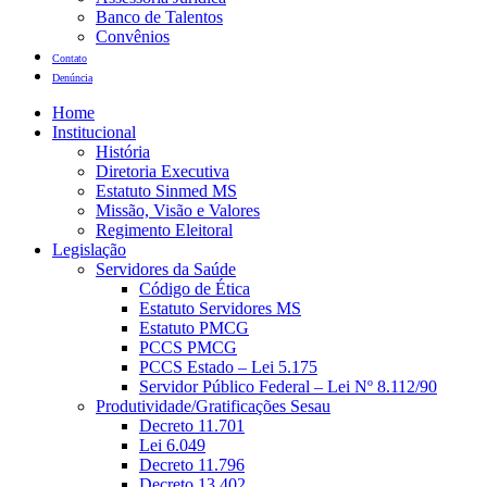
Banco de Talentos
Convênios
Contato
Denúncia
Home
Institucional
História
Diretoria Executiva
Estatuto Sinmed MS
Missão, Visão e Valores
Regimento Eleitoral
Legislação
Servidores da Saúde
Código de Ética
Estatuto Servidores MS
Estatuto PMCG
PCCS PMCG
PCCS Estado – Lei 5.175
Servidor Público Federal – Lei Nº 8.112/90
Produtividade/Gratificações Sesau
Decreto 11.701
Lei 6.049
Decreto 11.796
Decreto 13.402