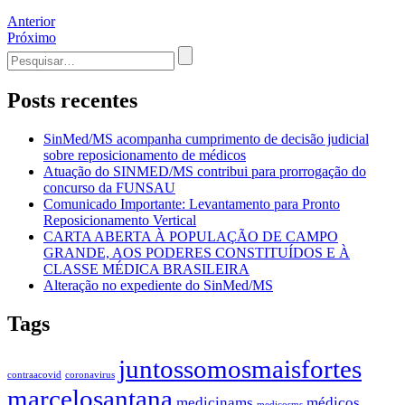
Navegação
Anterior
Próximo
de
Procurar
Post
por:
Posts recentes
SinMed/MS acompanha cumprimento de decisão judicial
sobre reposicionamento de médicos
Atuação do SINMED/MS contribui para prorrogação do
concurso da FUNSAU
Comunicado Importante: Levantamento para Pronto
Reposicionamento Vertical
CARTA ABERTA À POPULAÇÃO DE CAMPO
GRANDE, AOS PODERES CONSTITUÍDOS E À
CLASSE MÉDICA BRASILEIRA
Alteração no expediente do SinMed/MS
Tags
juntossomosmaisfortes
contraacovid
coronavirus
marcelosantana
medicinams
médicos
medicosms