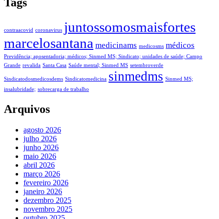
Tags
juntossomosmaisfortes
contraacovid
coronavirus
marcelosantana
medicinams
médicos
medicosms
Previdência; aposentadoria; médicos; Sinmed MS; Sindicato; unidades de saúde; Campo
Grande
revalida
Santa Casa
Saúde mental; Sinmed MS
setembroverde
sinmedms
Sindicatodosmedicosdems
Sindicatomedicina
Sinmed MS;
insalubridade;
sobrecarga de trabalho
Arquivos
agosto 2026
julho 2026
junho 2026
maio 2026
abril 2026
março 2026
fevereiro 2026
janeiro 2026
dezembro 2025
novembro 2025
outubro 2025