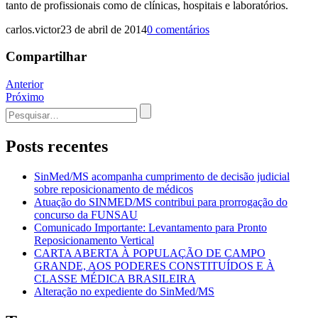
tanto de profissionais como de clínicas, hospitais e laboratórios.
carlos.victor
23 de abril de 2014
0 comentários
Compartilhar
Navegação
Anterior
Próximo
de
Procurar
Post
por:
Posts recentes
SinMed/MS acompanha cumprimento de decisão judicial
sobre reposicionamento de médicos
Atuação do SINMED/MS contribui para prorrogação do
concurso da FUNSAU
Comunicado Importante: Levantamento para Pronto
Reposicionamento Vertical
CARTA ABERTA À POPULAÇÃO DE CAMPO
GRANDE, AOS PODERES CONSTITUÍDOS E À
CLASSE MÉDICA BRASILEIRA
Alteração no expediente do SinMed/MS