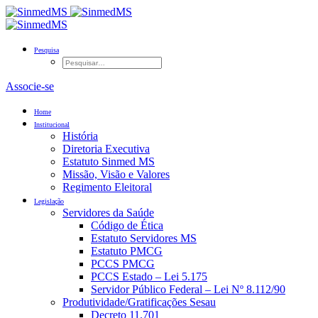
Pesquisa
Associe-se
Home
Institucional
História
Diretoria Executiva
Estatuto Sinmed MS
Missão, Visão e Valores
Regimento Eleitoral
Legislação
Servidores da Saúde
Código de Ética
Estatuto Servidores MS
Estatuto PMCG
PCCS PMCG
PCCS Estado – Lei 5.175
Servidor Público Federal – Lei Nº 8.112/90
Produtividade/Gratificações Sesau
Decreto 11.701