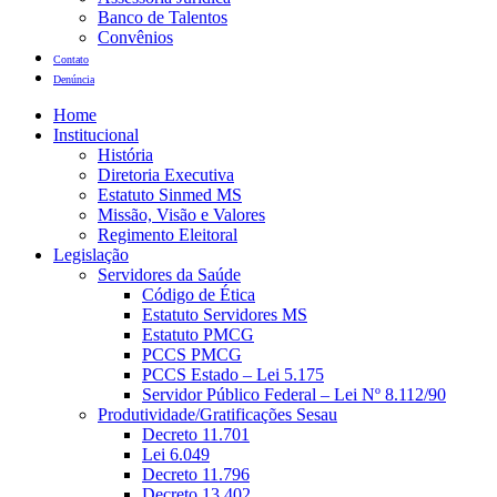
Banco de Talentos
Convênios
Contato
Denúncia
Home
Institucional
História
Diretoria Executiva
Estatuto Sinmed MS
Missão, Visão e Valores
Regimento Eleitoral
Legislação
Servidores da Saúde
Código de Ética
Estatuto Servidores MS
Estatuto PMCG
PCCS PMCG
PCCS Estado – Lei 5.175
Servidor Público Federal – Lei Nº 8.112/90
Produtividade/Gratificações Sesau
Decreto 11.701
Lei 6.049
Decreto 11.796
Decreto 13.402