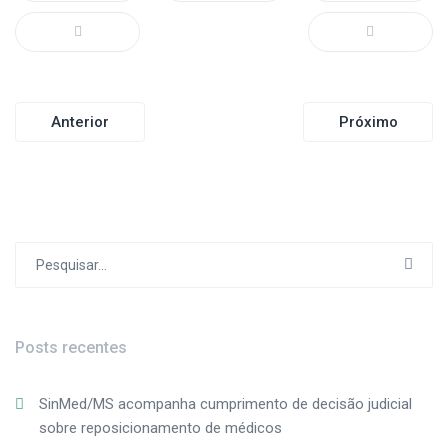
Navegação
Anterior
Próximo
de
Post
Procurar
por:
Posts recentes
SinMed/MS acompanha cumprimento de decisão judicial
sobre reposicionamento de médicos