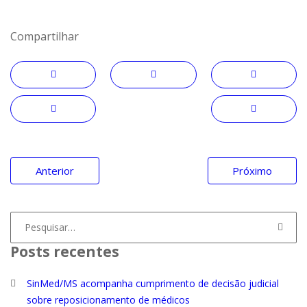
Compartilhar
Navegação
Anterior
Próximo
de
Post
Procurar
por:
Posts recentes
SinMed/MS acompanha cumprimento de decisão judicial
sobre reposicionamento de médicos