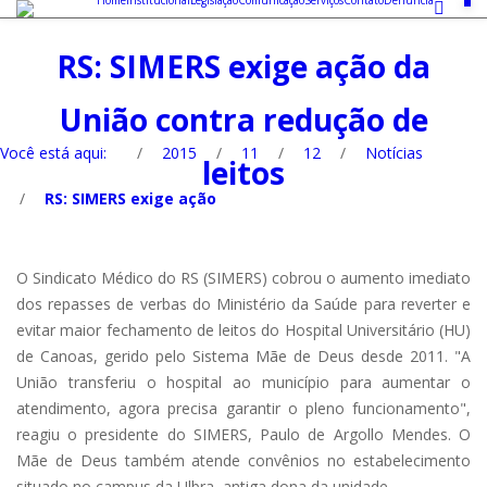
Home
Institucional
Legislação
Comunicação
Serviços
Contato
Denúncia
RS: SIMERS exige ação da
União contra redução de
Você está aqui:
/
2015
/
11
/
12
/
Notícias
leitos
/
RS: SIMERS exige ação
O Sindicato Médico do RS (SIMERS) cobrou o aumento imediato
dos repasses de verbas do Ministério da Saúde para reverter e
evitar maior fechamento de leitos do Hospital Universitário (HU)
de Canoas, gerido pelo Sistema Mãe de Deus desde 2011. "A
União transferiu o hospital ao município para aumentar o
atendimento, agora precisa garantir o pleno funcionamento",
reagiu o presidente do SIMERS, Paulo de Argollo Mendes. O
Mãe de Deus também atende convênios no estabelecimento
situado no campus da Ulbra, antiga dona da unidade.