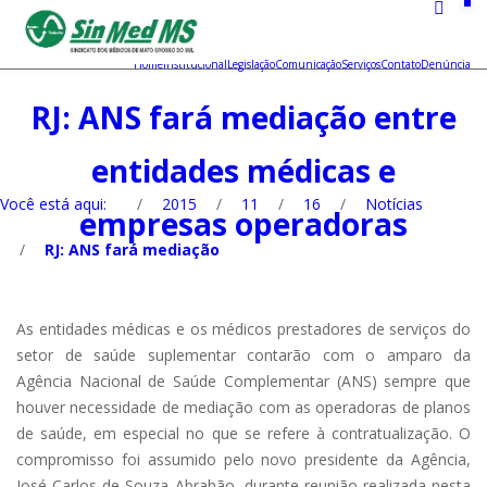
Home
Institucional
Legislação
Comunicação
Serviços
Contato
Denúncia
RJ: ANS fará mediação entre
entidades médicas e
Você está aqui:
/
2015
/
11
/
16
/
Notícias
empresas operadoras
/
RJ: ANS fará mediação
As entidades médicas e os médicos prestadores de serviços do
setor de saúde suplementar contarão com o amparo da
Agência Nacional de Saúde Complementar (ANS) sempre que
houver necessidade de mediação com as operadoras de planos
de saúde, em especial no que se refere à contratualização. O
compromisso foi assumido pelo novo presidente da Agência,
José Carlos de Souza Abrahão, durante reunião realizada nesta