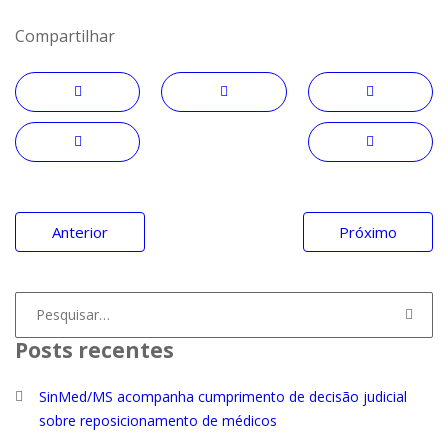
Compartilhar
Navegação
Anterior
Próximo
de
Post
Procurar
por:
Posts recentes
SinMed/MS acompanha cumprimento de decisão judicial
sobre reposicionamento de médicos