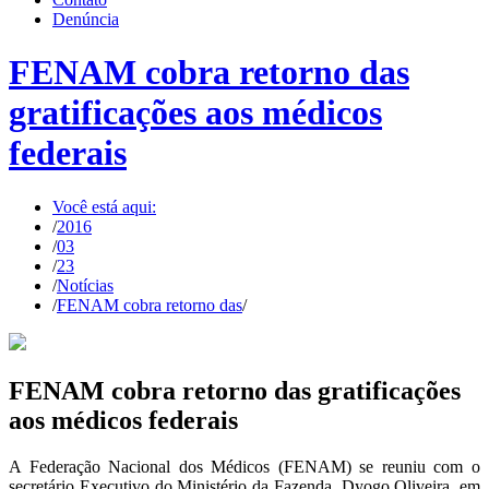
Denúncia
FENAM cobra retorno das
gratificações aos médicos
federais
Você está aqui:
/
2016
/
03
/
23
/
Notícias
/
FENAM cobra retorno das
/
FENAM cobra retorno das gratificações
aos médicos federais
A Federação Nacional dos Médicos (FENAM) se reuniu com o
secretário Executivo do Ministério da Fazenda, Dyogo Oliveira, em