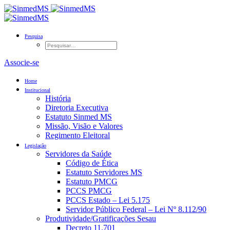
Pesquisa
Associe-se
Home
Institucional
História
Diretoria Executiva
Estatuto Sinmed MS
Missão, Visão e Valores
Regimento Eleitoral
Legislação
Servidores da Saúde
Código de Ética
Estatuto Servidores MS
Estatuto PMCG
PCCS PMCG
PCCS Estado – Lei 5.175
Servidor Público Federal – Lei Nº 8.112/90
Produtividade/Gratificações Sesau
Decreto 11.701