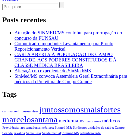
de
Procurar
Post
por:
Posts recentes
Atuação do SINMED/MS contribui para prorrogação do
concurso da FUNSAU
Comunicado Importante: Levantamento para Pronto
Reposicionamento Vertical
CARTA ABERTA À POPULAÇÃO DE CAMPO
GRANDE, AOS PODERES CONSTITUÍDOS E À
CLASSE MÉDICA BRASILEIRA
Alteração no expediente do SinMed/MS
SinMed/MS convoca Assembleia Geral Extraordinária para
médicos da Prefeitura de Campo Grande
Tags
juntossomosmaisfortes
contraacovid
coronavirus
marcelosantana
medicinams
médicos
medicosms
Previdência; aposentadoria; médicos; Sinmed MS; Sindicato; unidades de saúde; Campo
Grande
revalida
Santa Casa
Saúde mental; Sinmed MS
setembroverde