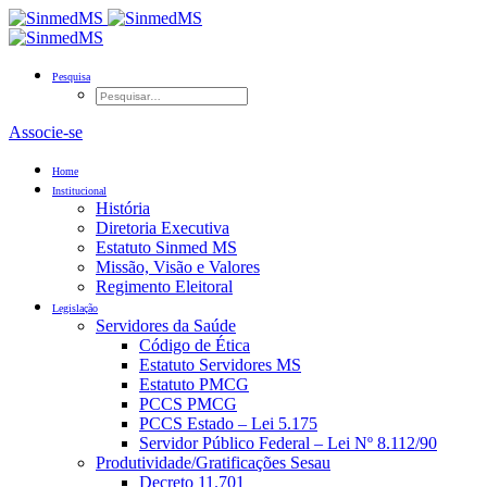
Pesquisa
Associe-se
Home
Institucional
História
Diretoria Executiva
Estatuto Sinmed MS
Missão, Visão e Valores
Regimento Eleitoral
Legislação
Servidores da Saúde
Código de Ética
Estatuto Servidores MS
Estatuto PMCG
PCCS PMCG
PCCS Estado – Lei 5.175
Servidor Público Federal – Lei Nº 8.112/90
Produtividade/Gratificações Sesau
Decreto 11.701