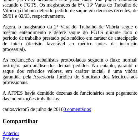
sacando o FGTS. Os magistrados da 6ª e 13ª Varas do Trabalho de
Vitória já tinham deferido pedido de saque em decisões recentes, de
29/01 e 02/03, respectivamente.
Agora, o magistrado da 2ª Vara do Trabalho de Vitória segue o
mesmo entendimento e defere saque do FGTS durante todo o
período de trabalho prestado pelo médico em caráter de antecipação
de tutela (decisão favorável ao médico antes da instrução
processual).
As reclamações trabalhistas protocoladas seguem o fluxo normal:
instrução para análise dos demais pedidos. No entanto, garantir o
saque dos referidos valores, em caráter inicial, é uma vitória
garantida pela Assessoria Jurídica do Sindicato dos Médicos aos
profissionais.
A AFPES havia demitido dezenas de funcionários sem pagamento
das indenizações trabalhistas.
carlos.victor
5 de julho de 2016
0 comentários
Compartilhar
Navegação
Anterior
Próximo