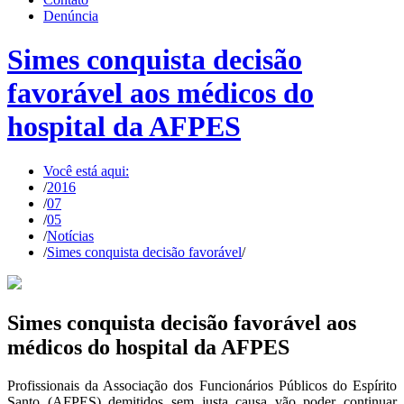
Denúncia
Simes conquista decisão
favorável aos médicos do
hospital da AFPES
Você está aqui:
/
2016
/
07
/
05
/
Notícias
/
Simes conquista decisão favorável
/
Simes conquista decisão favorável aos
médicos do hospital da AFPES
Profissionais da Associação dos Funcionários Públicos do Espírito
Santo (AFPES) demitidos sem justa causa vão poder continuar