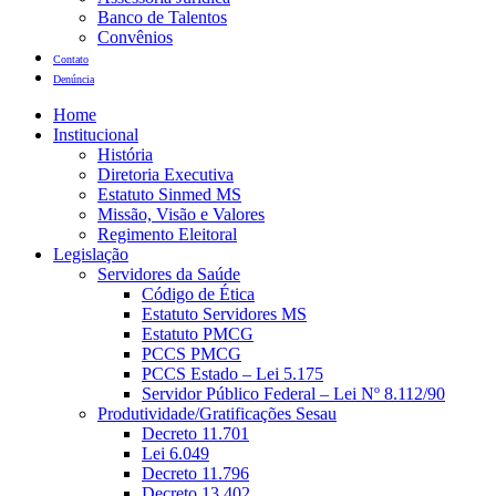
Banco de Talentos
Convênios
Contato
Denúncia
Home
Institucional
História
Diretoria Executiva
Estatuto Sinmed MS
Missão, Visão e Valores
Regimento Eleitoral
Legislação
Servidores da Saúde
Código de Ética
Estatuto Servidores MS
Estatuto PMCG
PCCS PMCG
PCCS Estado – Lei 5.175
Servidor Público Federal – Lei Nº 8.112/90
Produtividade/Gratificações Sesau
Decreto 11.701
Lei 6.049
Decreto 11.796
Decreto 13.402