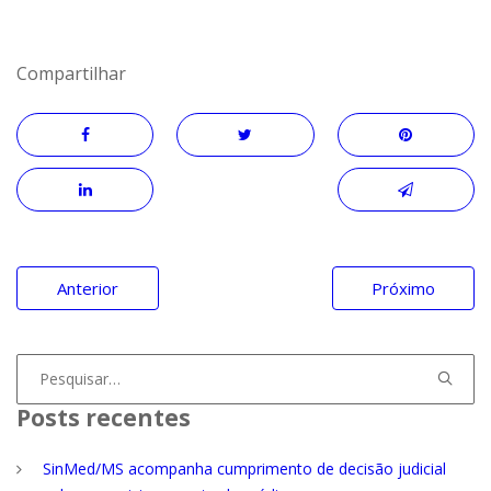
Compartilhar
Navegação
Anterior
Próximo
de
Post
Procurar
por:
Posts recentes
SinMed/MS acompanha cumprimento de decisão judicial