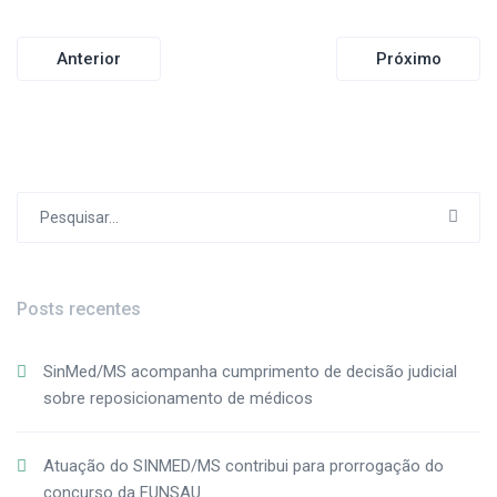
Navegação
Anterior
Próximo
de
Post
Procurar
por:
Posts recentes
SinMed/MS acompanha cumprimento de decisão judicial
sobre reposicionamento de médicos
Atuação do SINMED/MS contribui para prorrogação do
concurso da FUNSAU