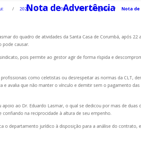
Nota de Advertência
i:
/
2022
/
03
/
06
/
Sem Categoria
/
Nota de
asmar do quadro de atividades da Santa Casa de Corumbá, após 22 
o pode causar.
indicato, pois permite ao gestor agir de forma ríspida e descompro
r profissionais como celetistas ou desrespeitar as normas da CLT, d
 e avalia que não manter o vínculo e demitir sem o pagamento das v
 apoio ao Dr. Eduardo Lasmar, o qual se dedicou por mais de duas
 confiando na reciprocidade à altura de seu empenho.
ca o departamento jurídico à disposição para a análise do contrato, e