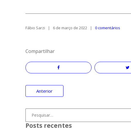
Fábio Sarzi
6 de março de 2022
0 comentários
Compartilhar
Navegação
Anterior
de
Post
Procurar
por:
Posts recentes