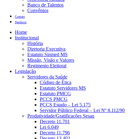
Banco de Talentos
Convênios
Contato
Denúncia
Home
Institucional
História
Diretoria Executiva
Estatuto Sinmed MS
Missão, Visão e Valores
Regimento Eleitoral
Legislação
Servidores da Saúde
Código de Ética
Estatuto Servidores MS
Estatuto PMCG
PCCS PMCG
PCCS Estado – Lei 5.175
Servidor Público Federal – Lei Nº 8.112/90
Produtividade/Gratificações Sesau
Decreto 11.701
Lei 6.049
Decreto 11.796
Decreto 13.402