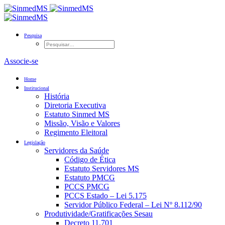
Pesquisa
Associe-se
Home
Institucional
História
Diretoria Executiva
Estatuto Sinmed MS
Missão, Visão e Valores
Regimento Eleitoral
Legislação
Servidores da Saúde
Código de Ética
Estatuto Servidores MS
Estatuto PMCG
PCCS PMCG
PCCS Estado – Lei 5.175
Servidor Público Federal – Lei Nº 8.112/90
Produtividade/Gratificações Sesau
Decreto 11.701