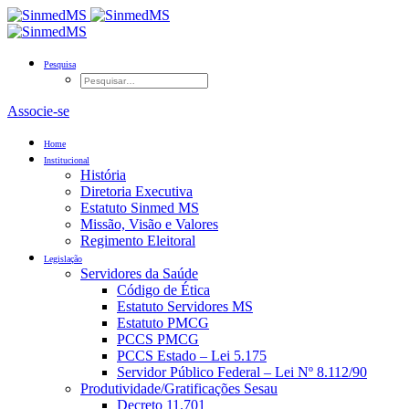
Pesquisa
Associe-se
Home
Institucional
História
Diretoria Executiva
Estatuto Sinmed MS
Missão, Visão e Valores
Regimento Eleitoral
Legislação
Servidores da Saúde
Código de Ética
Estatuto Servidores MS
Estatuto PMCG
PCCS PMCG
PCCS Estado – Lei 5.175
Servidor Público Federal – Lei Nº 8.112/90
Produtividade/Gratificações Sesau
Decreto 11.701