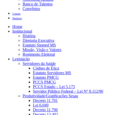
Banco de Talentos
Convênios
Contato
Denúncia
Home
Institucional
História
Diretoria Executiva
Estatuto Sinmed MS
Missão, Visão e Valores
Regimento Eleitoral
Legislação
Servidores da Saúde
Código de Ética
Estatuto Servidores MS
Estatuto PMCG
PCCS PMCG
PCCS Estado – Lei 5.175
Servidor Público Federal – Lei Nº 8.112/90
Produtividade/Gratificações Sesau
Decreto 11.701
Lei 6.049
Decreto 11.796
Decreto 13.402