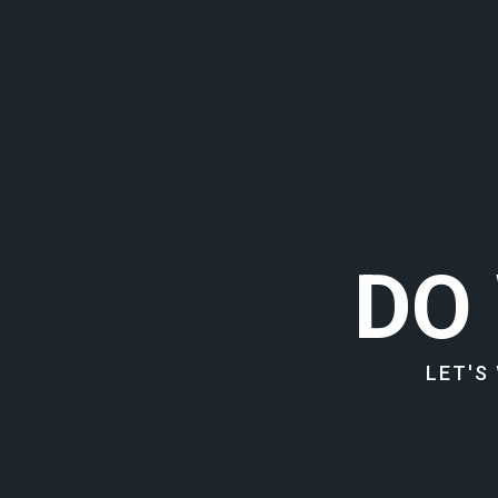
DO
LET'S