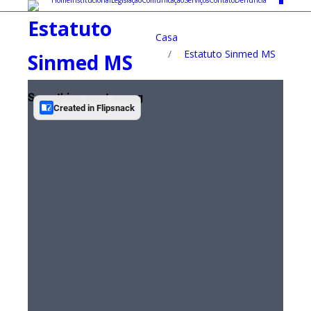
Home
Institucional
Legislação
Comunicação
Serviços
Contato
Denúncia
Estatuto
Casa
/
Estatuto Sinmed MS
Sinmed MS