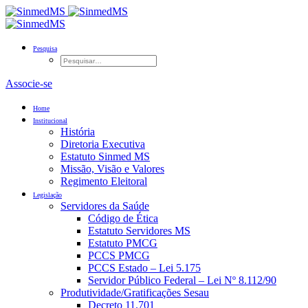
Pesquisa
Associe-se
Home
Institucional
História
Diretoria Executiva
Estatuto Sinmed MS
Missão, Visão e Valores
Regimento Eleitoral
Legislação
Servidores da Saúde
Código de Ética
Estatuto Servidores MS
Estatuto PMCG
PCCS PMCG
PCCS Estado – Lei 5.175
Servidor Público Federal – Lei Nº 8.112/90
Produtividade/Gratificações Sesau
Decreto 11.701