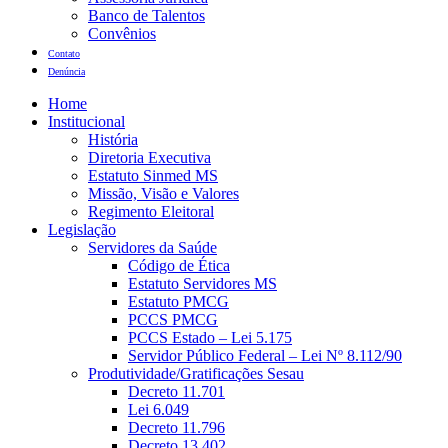
Banco de Talentos
Convênios
Contato
Denúncia
Home
Institucional
História
Diretoria Executiva
Estatuto Sinmed MS
Missão, Visão e Valores
Regimento Eleitoral
Legislação
Servidores da Saúde
Código de Ética
Estatuto Servidores MS
Estatuto PMCG
PCCS PMCG
PCCS Estado – Lei 5.175
Servidor Público Federal – Lei Nº 8.112/90
Produtividade/Gratificações Sesau
Decreto 11.701
Lei 6.049
Decreto 11.796
Decreto 13.402