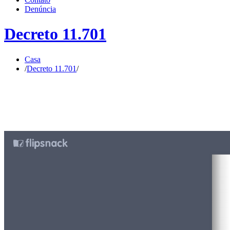
Denúncia
Decreto 11.701
Casa
/
Decreto 11.701
/