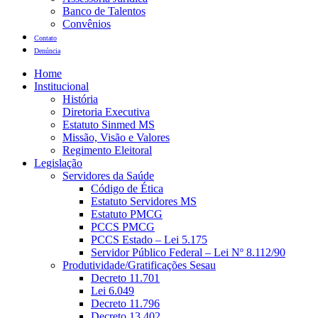
Banco de Talentos
Convênios
Contato
Denúncia
Home
Institucional
História
Diretoria Executiva
Estatuto Sinmed MS
Missão, Visão e Valores
Regimento Eleitoral
Legislação
Servidores da Saúde
Código de Ética
Estatuto Servidores MS
Estatuto PMCG
PCCS PMCG
PCCS Estado – Lei 5.175
Servidor Público Federal – Lei Nº 8.112/90
Produtividade/Gratificações Sesau
Decreto 11.701
Lei 6.049
Decreto 11.796
Decreto 13.402