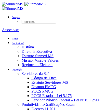
Pesquisa
Associe-se
Home
Institucional
História
Diretoria Executiva
Estatuto Sinmed MS
Missão, Visão e Valores
Regimento Eleitoral
Legislação
Servidores da Saúde
Código de Ética
Estatuto Servidores MS
Estatuto PMCG
PCCS PMCG
PCCS Estado – Lei 5.175
Servidor Público Federal – Lei Nº 8.112/90
Produtividade/Gratificações Sesau
Decreto 11.701