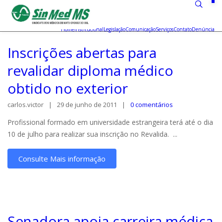
Home
Institucional
Legislação
Comunicação
Serviços
Contato
Denúncia
Inscrições abertas para
revalidar diploma médico
obtido no exterior
carlos.victor
29 de junho de 2011
0 comentários
Profissional formado em universidade estrangeira terá até o dia
10 de julho para realizar sua inscrição no Revalida. ...
Consulte Mais informação
Senadora apoia carreira médica