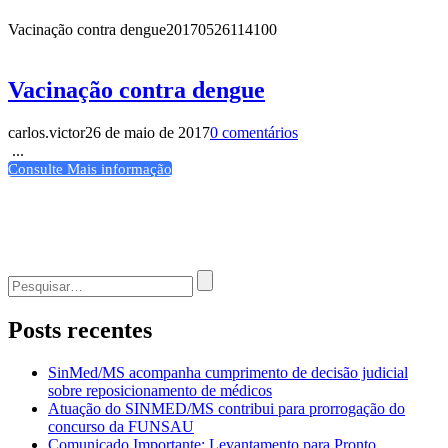
Vacinação contra dengue
20170526114100
Vacinação contra dengue
carlos.victor
26 de maio de 2017
0 comentários
...
Consulte Mais informação
Procurar
por:
Posts recentes
SinMed/MS acompanha cumprimento de decisão judicial
sobre reposicionamento de médicos
Atuação do SINMED/MS contribui para prorrogação do
concurso da FUNSAU
Comunicado Importante: Levantamento para Pronto