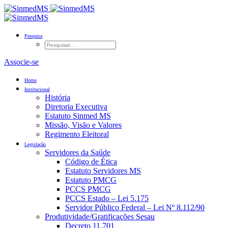
Pesquisa
Associe-se
Home
Institucional
História
Diretoria Executiva
Estatuto Sinmed MS
Missão, Visão e Valores
Regimento Eleitoral
Legislação
Servidores da Saúde
Código de Ética
Estatuto Servidores MS
Estatuto PMCG
PCCS PMCG
PCCS Estado – Lei 5.175
Servidor Público Federal – Lei Nº 8.112/90
Produtividade/Gratificações Sesau
Decreto 11.701