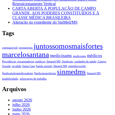
Reposicionamento Vertical
CARTA ABERTA À POPULAÇÃO DE CAMPO
GRANDE, AOS PODERES CONSTITUÍDOS E À
CLASSE MÉDICA BRASILEIRA
Alteração no expediente do SinMed/MS
Tags
juntossomosmaisfortes
contraacovid
coronavirus
marcelosantana
medicinams
médicos
medicosms
Previdência; aposentadoria; médicos; Sinmed MS; Sindicato; unidades de saúde; Campo
Grande
revalida
Santa Casa
Saúde mental; Sinmed MS
setembroverde
sinmedms
Sindicatodosmedicosdems
Sindicatomedicina
Sinmed MS;
insalubridade;
sobrecarga de trabalho
Arquivos
agosto 2026
julho 2026
junho 2026
maio 2026