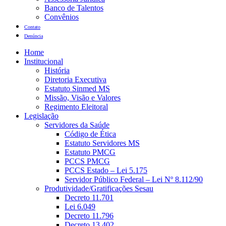
Banco de Talentos
Convênios
Contato
Denúncia
Home
Institucional
História
Diretoria Executiva
Estatuto Sinmed MS
Missão, Visão e Valores
Regimento Eleitoral
Legislação
Servidores da Saúde
Código de Ética
Estatuto Servidores MS
Estatuto PMCG
PCCS PMCG
PCCS Estado – Lei 5.175
Servidor Público Federal – Lei Nº 8.112/90
Produtividade/Gratificações Sesau
Decreto 11.701
Lei 6.049
Decreto 11.796
Decreto 13.402