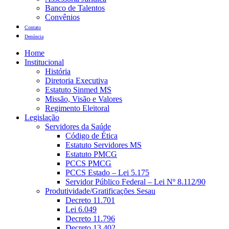
Banco de Talentos
Convênios
Contato
Denúncia
Home
Institucional
História
Diretoria Executiva
Estatuto Sinmed MS
Missão, Visão e Valores
Regimento Eleitoral
Legislação
Servidores da Saúde
Código de Ética
Estatuto Servidores MS
Estatuto PMCG
PCCS PMCG
PCCS Estado – Lei 5.175
Servidor Público Federal – Lei Nº 8.112/90
Produtividade/Gratificações Sesau
Decreto 11.701
Lei 6.049
Decreto 11.796
Decreto 13.402