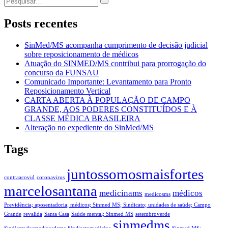
por:
Posts recentes
SinMed/MS acompanha cumprimento de decisão judicial
sobre reposicionamento de médicos
Atuação do SINMED/MS contribui para prorrogação do
concurso da FUNSAU
Comunicado Importante: Levantamento para Pronto
Reposicionamento Vertical
CARTA ABERTA À POPULAÇÃO DE CAMPO
GRANDE, AOS PODERES CONSTITUÍDOS E À
CLASSE MÉDICA BRASILEIRA
Alteração no expediente do SinMed/MS
Tags
juntossomosmaisfortes
contraacovid
coronavirus
marcelosantana
medicinams
médicos
medicosms
Previdência; aposentadoria; médicos; Sinmed MS; Sindicato; unidades de saúde; Campo
Grande
revalida
Santa Casa
Saúde mental; Sinmed MS
setembroverde
sinmedms