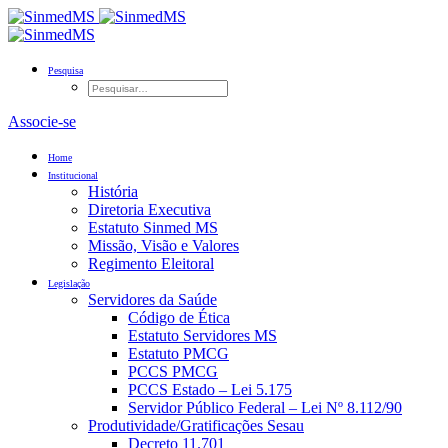
Pesquisa
Associe-se
Home
Institucional
História
Diretoria Executiva
Estatuto Sinmed MS
Missão, Visão e Valores
Regimento Eleitoral
Legislação
Servidores da Saúde
Código de Ética
Estatuto Servidores MS
Estatuto PMCG
PCCS PMCG
PCCS Estado – Lei 5.175
Servidor Público Federal – Lei Nº 8.112/90
Produtividade/Gratificações Sesau
Decreto 11.701