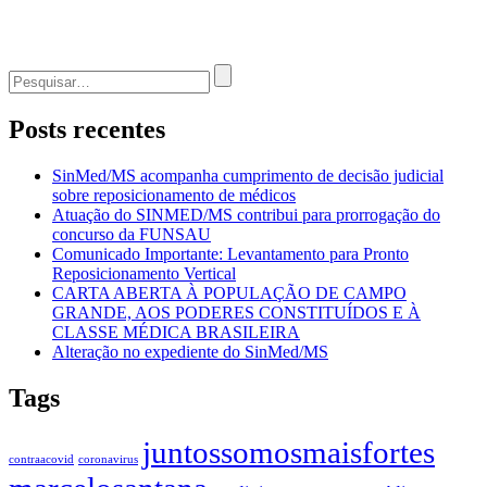
Procurar
por:
Posts recentes
SinMed/MS acompanha cumprimento de decisão judicial
sobre reposicionamento de médicos
Atuação do SINMED/MS contribui para prorrogação do
concurso da FUNSAU
Comunicado Importante: Levantamento para Pronto
Reposicionamento Vertical
CARTA ABERTA À POPULAÇÃO DE CAMPO
GRANDE, AOS PODERES CONSTITUÍDOS E À
CLASSE MÉDICA BRASILEIRA
Alteração no expediente do SinMed/MS
Tags
juntossomosmaisfortes
contraacovid
coronavirus