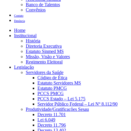
Banco de Talentos
Convênios
Contato
Denúncia
Home
Institucional
História
Diretoria Executiva
Estatuto Sinmed MS
Missão, Visão e Valores
Regimento Eleitoral
Legislação
Servidores da Saúde
Código de Ética
Estatuto Servidores MS
Estatuto PMCG
PCCS PMCG
PCCS Estado – Lei 5.175
Servidor Público Federal – Lei Nº 8.112/90
Produtividade/Gratificações Sesau
Decreto 11.701
Lei 6.049
Decreto 11.796
Decreto 13.402