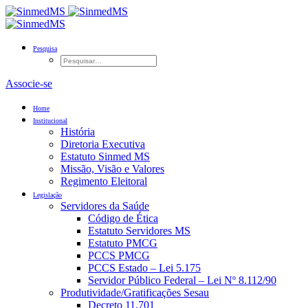
Pesquisa
Associe-se
Home
Institucional
História
Diretoria Executiva
Estatuto Sinmed MS
Missão, Visão e Valores
Regimento Eleitoral
Legislação
Servidores da Saúde
Código de Ética
Estatuto Servidores MS
Estatuto PMCG
PCCS PMCG
PCCS Estado – Lei 5.175
Servidor Público Federal – Lei Nº 8.112/90
Produtividade/Gratificações Sesau
Decreto 11.701