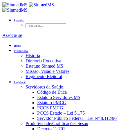
Pesquisa
Associe-se
Home
Institucional
História
Diretoria Executiva
Estatuto Sinmed MS
Missão, Visão e Valores
Regimento Eleitoral
Legislação
Servidores da Saúde
Código de Ética
Estatuto Servidores MS
Estatuto PMCG
PCCS PMCG
PCCS Estado – Lei 5.175
Servidor Público Federal – Lei Nº 8.112/90
Produtividade/Gratificações Sesau
Decreto 11.701