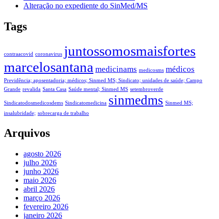
Alteração no expediente do SinMed/MS
Tags
juntossomosmaisfortes
contraacovid
coronavirus
marcelosantana
medicinams
médicos
medicosms
Previdência; aposentadoria; médicos; Sinmed MS; Sindicato; unidades de saúde; Campo
Grande
revalida
Santa Casa
Saúde mental; Sinmed MS
setembroverde
sinmedms
Sindicatodosmedicosdems
Sindicatomedicina
Sinmed MS;
insalubridade;
sobrecarga de trabalho
Arquivos
agosto 2026
julho 2026
junho 2026
maio 2026
abril 2026
março 2026
fevereiro 2026
janeiro 2026