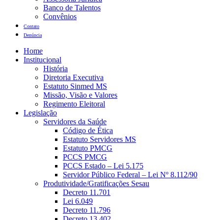
Banco de Talentos
Convênios
Contato
Denúncia
Home
Institucional
História
Diretoria Executiva
Estatuto Sinmed MS
Missão, Visão e Valores
Regimento Eleitoral
Legislação
Servidores da Saúde
Código de Ética
Estatuto Servidores MS
Estatuto PMCG
PCCS PMCG
PCCS Estado – Lei 5.175
Servidor Público Federal – Lei Nº 8.112/90
Produtividade/Gratificações Sesau
Decreto 11.701
Lei 6.049
Decreto 11.796
Decreto 13.402