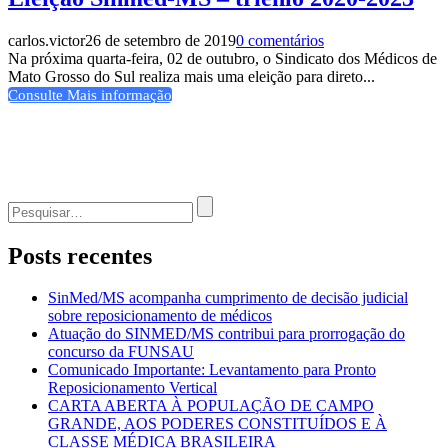
carlos.victor
26 de setembro de 2019
0 comentários
Na próxima quarta-feira, 02 de outubro, o Sindicato dos Médicos de
Mato Grosso do Sul realiza mais uma eleição para direto...
Consulte Mais informação
Procurar
por:
Posts recentes
SinMed/MS acompanha cumprimento de decisão judicial
sobre reposicionamento de médicos
Atuação do SINMED/MS contribui para prorrogação do
concurso da FUNSAU
Comunicado Importante: Levantamento para Pronto
Reposicionamento Vertical
CARTA ABERTA À POPULAÇÃO DE CAMPO
GRANDE, AOS PODERES CONSTITUÍDOS E À
CLASSE MÉDICA BRASILEIRA