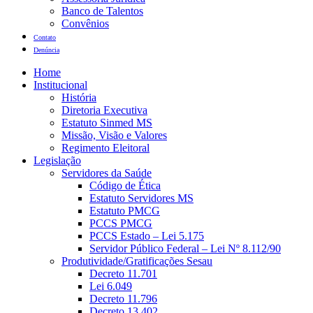
Banco de Talentos
Convênios
Contato
Denúncia
Home
Institucional
História
Diretoria Executiva
Estatuto Sinmed MS
Missão, Visão e Valores
Regimento Eleitoral
Legislação
Servidores da Saúde
Código de Ética
Estatuto Servidores MS
Estatuto PMCG
PCCS PMCG
PCCS Estado – Lei 5.175
Servidor Público Federal – Lei Nº 8.112/90
Produtividade/Gratificações Sesau
Decreto 11.701
Lei 6.049
Decreto 11.796
Decreto 13.402