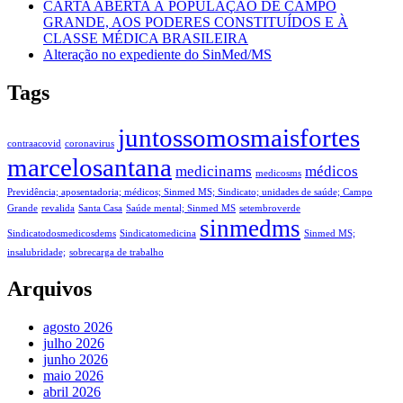
CARTA ABERTA À POPULAÇÃO DE CAMPO
GRANDE, AOS PODERES CONSTITUÍDOS E À
CLASSE MÉDICA BRASILEIRA
Alteração no expediente do SinMed/MS
Tags
juntossomosmaisfortes
contraacovid
coronavirus
marcelosantana
medicinams
médicos
medicosms
Previdência; aposentadoria; médicos; Sinmed MS; Sindicato; unidades de saúde; Campo
Grande
revalida
Santa Casa
Saúde mental; Sinmed MS
setembroverde
sinmedms
Sindicatodosmedicosdems
Sindicatomedicina
Sinmed MS;
insalubridade;
sobrecarga de trabalho
Arquivos
agosto 2026
julho 2026
junho 2026
maio 2026
abril 2026