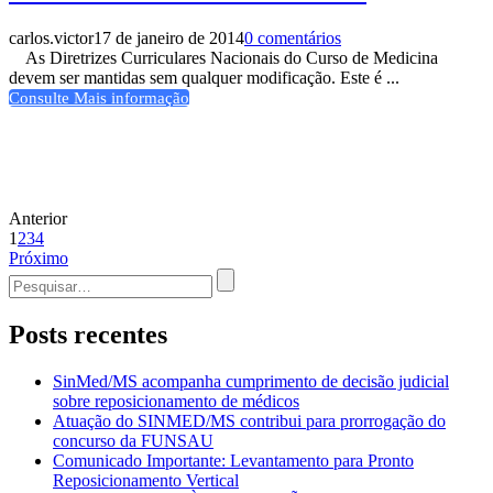
carlos.victor
17 de janeiro de 2014
0 comentários
As Diretrizes Curriculares Nacionais do Curso de Medicina
devem ser mantidas sem qualquer modificação. Este é ...
Consulte Mais informação
Anterior
1
2
3
4
Próximo
Procurar
por:
Posts recentes
SinMed/MS acompanha cumprimento de decisão judicial
sobre reposicionamento de médicos
Atuação do SINMED/MS contribui para prorrogação do
concurso da FUNSAU
Comunicado Importante: Levantamento para Pronto
Reposicionamento Vertical