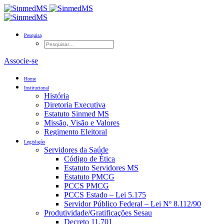
Pesquisa
Associe-se
Home
Institucional
História
Diretoria Executiva
Estatuto Sinmed MS
Missão, Visão e Valores
Regimento Eleitoral
Legislação
Servidores da Saúde
Código de Ética
Estatuto Servidores MS
Estatuto PMCG
PCCS PMCG
PCCS Estado – Lei 5.175
Servidor Público Federal – Lei Nº 8.112/90
Produtividade/Gratificações Sesau
Decreto 11.701