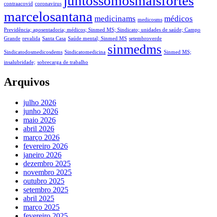
juntossomosmaisfortes
contraacovid
coronavirus
marcelosantana
medicinams
médicos
medicosms
Previdência; aposentadoria; médicos; Sinmed MS; Sindicato; unidades de saúde; Campo
Grande
revalida
Santa Casa
Saúde mental; Sinmed MS
setembroverde
sinmedms
Sindicatodosmedicosdems
Sindicatomedicina
Sinmed MS;
insalubridade;
sobrecarga de trabalho
Arquivos
julho 2026
junho 2026
maio 2026
abril 2026
março 2026
fevereiro 2026
janeiro 2026
dezembro 2025
novembro 2025
outubro 2025
setembro 2025
abril 2025
março 2025
fevereiro 2025