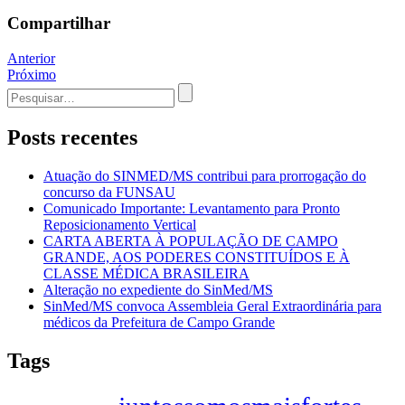
Compartilhar
Navegação
Anterior
Próximo
de
Procurar
Post
por:
Posts recentes
Atuação do SINMED/MS contribui para prorrogação do
concurso da FUNSAU
Comunicado Importante: Levantamento para Pronto
Reposicionamento Vertical
CARTA ABERTA À POPULAÇÃO DE CAMPO
GRANDE, AOS PODERES CONSTITUÍDOS E À
CLASSE MÉDICA BRASILEIRA
Alteração no expediente do SinMed/MS
SinMed/MS convoca Assembleia Geral Extraordinária para
médicos da Prefeitura de Campo Grande
Tags