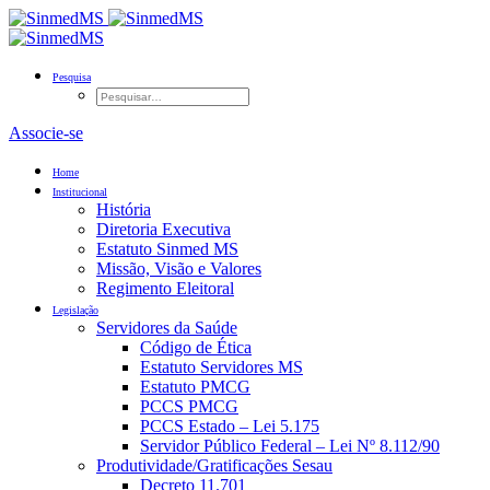
Pesquisa
Associe-se
Home
Institucional
História
Diretoria Executiva
Estatuto Sinmed MS
Missão, Visão e Valores
Regimento Eleitoral
Legislação
Servidores da Saúde
Código de Ética
Estatuto Servidores MS
Estatuto PMCG
PCCS PMCG
PCCS Estado – Lei 5.175
Servidor Público Federal – Lei Nº 8.112/90
Produtividade/Gratificações Sesau
Decreto 11.701