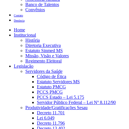
Banco de Talentos
Convênios
Contato
Denúncia
Home
Institucional
História
Diretoria Executiva
Estatuto Sinmed MS
Missão, Visão e Valores
Regimento Eleitoral
Legislação
Servidores da Saúde
Código de Ética
Estatuto Servidores MS
Estatuto PMCG
PCCS PMCG
PCCS Estado – Lei 5.175
Servidor Público Federal – Lei Nº 8.112/90
Produtividade/Gratificações Sesau
Decreto 11.701
Lei 6.049
Decreto 11.796
Decreto 13.402