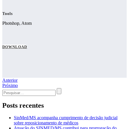
Tools
Photshop, Atom
DOWNLOAD
Navegação
Anterior
Próximo
de
Procurar
Post
por:
Posts recentes
SinMed/MS acompanha cumprimento de decisão judicial
sobre reposicionamento de médicos
Atuação do SINMED/MS contribui para prorrogação do