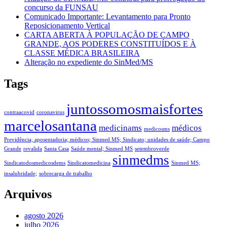
concurso da FUNSAU
Comunicado Importante: Levantamento para Pronto
Reposicionamento Vertical
CARTA ABERTA À POPULAÇÃO DE CAMPO
GRANDE, AOS PODERES CONSTITUÍDOS E À
CLASSE MÉDICA BRASILEIRA
Alteração no expediente do SinMed/MS
Tags
juntossomosmaisfortes
contraacovid
coronavirus
marcelosantana
medicinams
médicos
medicosms
Previdência; aposentadoria; médicos; Sinmed MS; Sindicato; unidades de saúde; Campo
Grande
revalida
Santa Casa
Saúde mental; Sinmed MS
setembroverde
sinmedms
Sindicatodosmedicosdems
Sindicatomedicina
Sinmed MS;
insalubridade;
sobrecarga de trabalho
Arquivos
agosto 2026
julho 2026