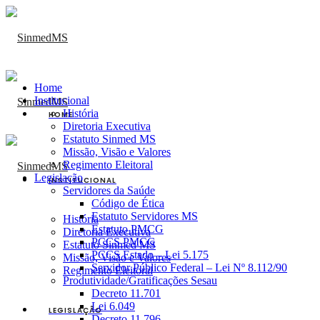
Home
Institucional
História
HOME
Diretoria Executiva
Estatuto Sinmed MS
Missão, Visão e Valores
Regimento Eleitoral
Legislação
INSTITUCIONAL
Servidores da Saúde
Código de Ética
Estatuto Servidores MS
História
Estatuto PMCG
Diretoria Executiva
PCCS PMCG
Estatuto Sinmed MS
PCCS Estado – Lei 5.175
Missão, Visão e Valores
Servidor Público Federal – Lei Nº 8.112/90
Regimento Eleitoral
Produtividade/Gratificações Sesau
Decreto 11.701
Lei 6.049
LEGISLAÇÃO
Decreto 11.796