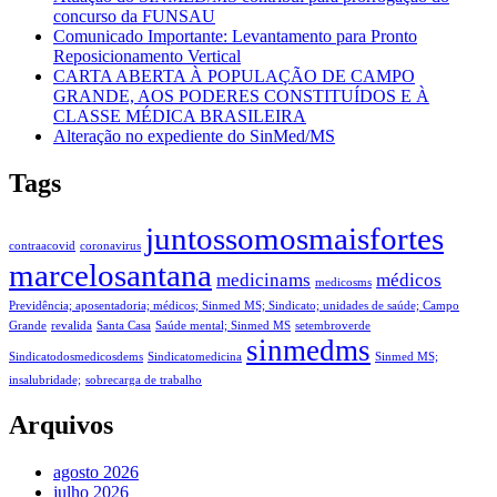
concurso da FUNSAU
Comunicado Importante: Levantamento para Pronto
Reposicionamento Vertical
CARTA ABERTA À POPULAÇÃO DE CAMPO
GRANDE, AOS PODERES CONSTITUÍDOS E À
CLASSE MÉDICA BRASILEIRA
Alteração no expediente do SinMed/MS
Tags
juntossomosmaisfortes
contraacovid
coronavirus
marcelosantana
medicinams
médicos
medicosms
Previdência; aposentadoria; médicos; Sinmed MS; Sindicato; unidades de saúde; Campo
Grande
revalida
Santa Casa
Saúde mental; Sinmed MS
setembroverde
sinmedms
Sindicatodosmedicosdems
Sindicatomedicina
Sinmed MS;
insalubridade;
sobrecarga de trabalho
Arquivos
agosto 2026
julho 2026