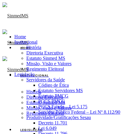
Home
Institucional
História
HOME
Diretoria Executiva
Estatuto Sinmed MS
Missão, Visão e Valores
Regimento Eleitoral
Legislação
INSTITUCIONAL
Servidores da Saúde
Código de Ética
Estatuto Servidores MS
História
Estatuto PMCG
Diretoria Executiva
PCCS PMCG
Estatuto Sinmed MS
PCCS Estado – Lei 5.175
Missão, Visão e Valores
Servidor Público Federal – Lei Nº 8.112/90
Regimento Eleitoral
Produtividade/Gratificações Sesau
Decreto 11.701
Lei 6.049
LEGISLAÇÃO
Decreto 11.796