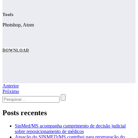
Tools
Photshop, Atom
DOWNLOAD
Navegação
Anterior
Próximo
de
Procurar
Post
por:
Posts recentes
SinMed/MS acompanha cumprimento de decisão judicial
sobre reposicionamento de médicos
Atuação do SINMED/MS contribui para prorrogação do