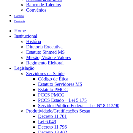
Banco de Talentos
Convênios
Contato
Denúncia
Home
Institucional
História
Diretoria Executiva
Estatuto Sinmed MS
Missão, Visão e Valores
Regimento Eleitoral
Legislação
Servidores da Saúde
Código de Ética
Estatuto Servidores MS
Estatuto PMCG
PCCS PMCG
PCCS Estado – Lei 5.175
Servidor Público Federal – Lei Nº 8.112/90
Produtividade/Gratificações Sesau
Decreto 11.701
Lei 6.049
Decreto 11.796
Decreto 13.402