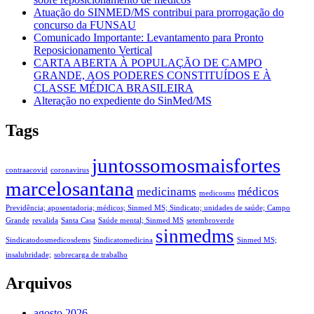
Atuação do SINMED/MS contribui para prorrogação do
concurso da FUNSAU
Comunicado Importante: Levantamento para Pronto
Reposicionamento Vertical
CARTA ABERTA À POPULAÇÃO DE CAMPO
GRANDE, AOS PODERES CONSTITUÍDOS E À
CLASSE MÉDICA BRASILEIRA
Alteração no expediente do SinMed/MS
Tags
juntossomosmaisfortes
contraacovid
coronavirus
marcelosantana
medicinams
médicos
medicosms
Previdência; aposentadoria; médicos; Sinmed MS; Sindicato; unidades de saúde; Campo
Grande
revalida
Santa Casa
Saúde mental; Sinmed MS
setembroverde
sinmedms
Sindicatodosmedicosdems
Sindicatomedicina
Sinmed MS;
insalubridade;
sobrecarga de trabalho
Arquivos
agosto 2026