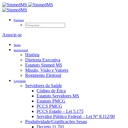
Pesquisa
Associe-se
Home
Institucional
História
Diretoria Executiva
Estatuto Sinmed MS
Missão, Visão e Valores
Regimento Eleitoral
Legislação
Servidores da Saúde
Código de Ética
Estatuto Servidores MS
Estatuto PMCG
PCCS PMCG
PCCS Estado – Lei 5.175
Servidor Público Federal – Lei Nº 8.112/90
Produtividade/Gratificações Sesau
Decreto 11.701