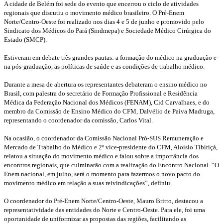
A cidade de Belém foi sede do evento que encerrou o ciclo de atividades
regionais que discutiu o movimento médico brasileiro. O Pré-Enem
Norte/Centro-Oeste foi realizado nos dias 4 e 5 de junho e promovido pelo
Sindicato dos Médicos do Pará (Sindmepa) e Sociedade Médico Cirúrgica do
Estado (SMCP).
Estiveram em debate três grandes pautas: a formação do médico na graduação e
na pós-graduação, as políticas de saúde e as condições de trabalho médico.
Durante a mesa de abertura os representantes debateram o ensino médico no
Brasil, com palestra do secretário de Formação Profissional e Residência
Médica da Federação Nacional dos Médicos (FENAM), Cid Carvalhaes, e do
membro da Comissão de Ensino Médico do CFM, Dalvélio de Paiva Madruga,
representando o coordenador da comissão, Carlos Vital.
Na ocasião, o coordenador da Comissão Nacional Pró-SUS Remuneração e
Mercado de Trabalho do Médico e 2º vice-presidente do CFM, Aloísio Tibiriçá,
relatou a situação do movimento médico e falou sobre a importância dos
encontros regionais, que culminarão com a realização do Encontro Nacional. “O
Enem nacional, em julho, será o momento para fazermos o novo pacto do
movimento médico em relação a suas reivindicações”, definiu.
O coordenador do Pré-Enem Norte/Centro-Oeste, Mauro Britto, destacou a
representatividade das entidades do Norte e Centro-Oeste. Para ele, foi uma
oportunidade de uniformizar as propostas das regiões, facilitando as