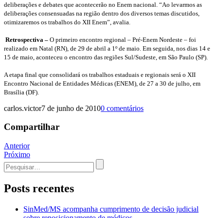
deliberações e debates que acontecerão no Enem nacional. “Ao levarmos as
deliberações consensuadas na região dentro dos diversos temas discutidos,
otimizaremos os trabalhos do XII Enem”, avalia.
Retrospectiva –
O primeiro encontro regional – Pré-Enem Nordeste – foi
realizado em Natal (RN), de 29 de abril a 1º de maio. Em seguida, nos dias 14 e
15 de maio, aconteceu o encontro das regiões Sul/Sudeste, em São Paulo (SP).
A etapa final que consolidará os trabalhos estaduais e regionais será o XII
Encontro Nacional de Entidades Médicas (ENEM), de 27 a 30 de julho, em
Brasília (DF).
carlos.victor
7 de junho de 2010
0 comentários
Compartilhar
Navegação
Anterior
Próximo
de
Procurar
Post
por:
Posts recentes
SinMed/MS acompanha cumprimento de decisão judicial
sobre reposicionamento de médicos