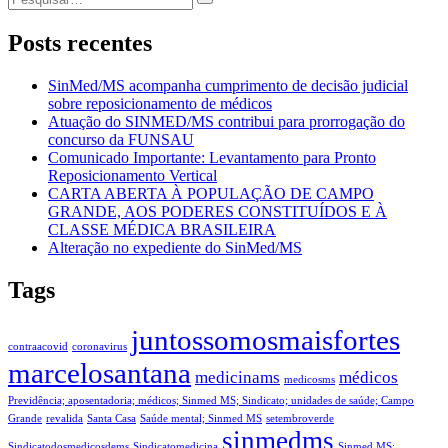
Post
por:
Posts recentes
SinMed/MS acompanha cumprimento de decisão judicial
sobre reposicionamento de médicos
Atuação do SINMED/MS contribui para prorrogação do
concurso da FUNSAU
Comunicado Importante: Levantamento para Pronto
Reposicionamento Vertical
CARTA ABERTA À POPULAÇÃO DE CAMPO
GRANDE, AOS PODERES CONSTITUÍDOS E À
CLASSE MÉDICA BRASILEIRA
Alteração no expediente do SinMed/MS
Tags
juntossomosmaisfortes
contraacovid
coronavirus
marcelosantana
medicinams
médicos
medicosms
Previdência; aposentadoria; médicos; Sinmed MS; Sindicato; unidades de saúde; Campo
Grande
revalida
Santa Casa
Saúde mental; Sinmed MS
setembroverde
sinmedms
Sindicatodosmedicosdems
Sindicatomedicina
Sinmed MS;