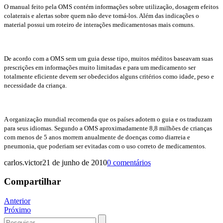
O manual feito pela OMS contém informações sobre utilização, dosagem efeitos
colaterais e alertas sobre quem não deve tomá-los. Além das indicações o
material possui um roteiro de interações medicamentosas mais comuns.
De acordo com a OMS sem um guia desse tipo, muitos méditos baseavam suas
prescrições em informações muito limitadas e para um medicamento ser
totalmente eficiente devem ser obedecidos alguns critérios como idade, peso e
necessidade da criança.
A organização mundial recomenda que os países adotem o guia e os traduzam
para seus idiomas. Segundo a OMS aproximadamente 8,8 milhões de crianças
com menos de 5 anos morrem anualmente de doenças como diarreia e
pneumonia, que poderiam ser evitadas com o uso correto de medicamentos.
carlos.victor
21 de junho de 2010
0 comentários
Compartilhar
Navegação
Anterior
Próximo
de
Procurar