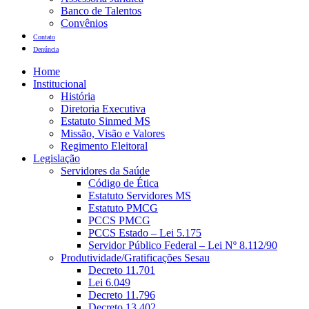
Banco de Talentos
Convênios
Contato
Denúncia
Home
Institucional
História
Diretoria Executiva
Estatuto Sinmed MS
Missão, Visão e Valores
Regimento Eleitoral
Legislação
Servidores da Saúde
Código de Ética
Estatuto Servidores MS
Estatuto PMCG
PCCS PMCG
PCCS Estado – Lei 5.175
Servidor Público Federal – Lei Nº 8.112/90
Produtividade/Gratificações Sesau
Decreto 11.701
Lei 6.049
Decreto 11.796
Decreto 13.402