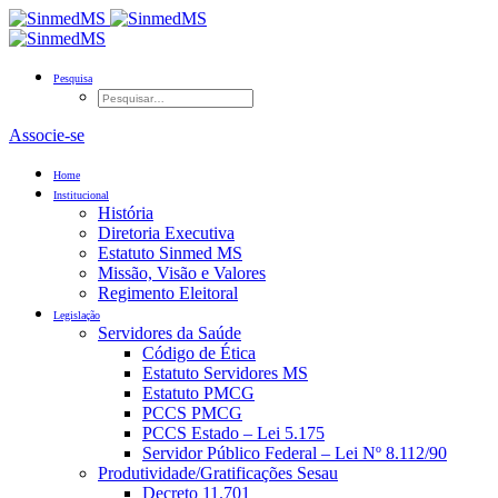
Pesquisa
Associe-se
Home
Institucional
História
Diretoria Executiva
Estatuto Sinmed MS
Missão, Visão e Valores
Regimento Eleitoral
Legislação
Servidores da Saúde
Código de Ética
Estatuto Servidores MS
Estatuto PMCG
PCCS PMCG
PCCS Estado – Lei 5.175
Servidor Público Federal – Lei Nº 8.112/90
Produtividade/Gratificações Sesau
Decreto 11.701