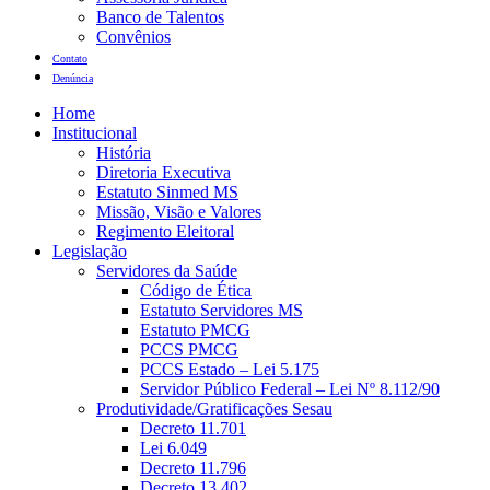
Banco de Talentos
Convênios
Contato
Denúncia
Home
Institucional
História
Diretoria Executiva
Estatuto Sinmed MS
Missão, Visão e Valores
Regimento Eleitoral
Legislação
Servidores da Saúde
Código de Ética
Estatuto Servidores MS
Estatuto PMCG
PCCS PMCG
PCCS Estado – Lei 5.175
Servidor Público Federal – Lei Nº 8.112/90
Produtividade/Gratificações Sesau
Decreto 11.701
Lei 6.049
Decreto 11.796
Decreto 13.402