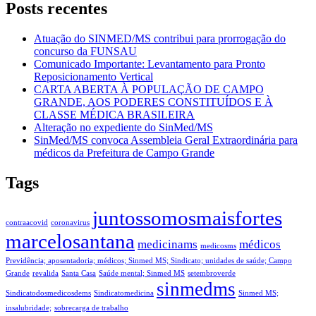
Posts recentes
Atuação do SINMED/MS contribui para prorrogação do
concurso da FUNSAU
Comunicado Importante: Levantamento para Pronto
Reposicionamento Vertical
CARTA ABERTA À POPULAÇÃO DE CAMPO
GRANDE, AOS PODERES CONSTITUÍDOS E À
CLASSE MÉDICA BRASILEIRA
Alteração no expediente do SinMed/MS
SinMed/MS convoca Assembleia Geral Extraordinária para
médicos da Prefeitura de Campo Grande
Tags
juntossomosmaisfortes
contraacovid
coronavirus
marcelosantana
medicinams
médicos
medicosms
Previdência; aposentadoria; médicos; Sinmed MS; Sindicato; unidades de saúde; Campo
Grande
revalida
Santa Casa
Saúde mental; Sinmed MS
setembroverde
sinmedms
Sindicatodosmedicosdems
Sindicatomedicina
Sinmed MS;
insalubridade;
sobrecarga de trabalho