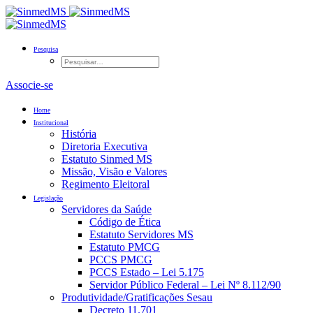
Pesquisa
Associe-se
Home
Institucional
História
Diretoria Executiva
Estatuto Sinmed MS
Missão, Visão e Valores
Regimento Eleitoral
Legislação
Servidores da Saúde
Código de Ética
Estatuto Servidores MS
Estatuto PMCG
PCCS PMCG
PCCS Estado – Lei 5.175
Servidor Público Federal – Lei Nº 8.112/90
Produtividade/Gratificações Sesau
Decreto 11.701