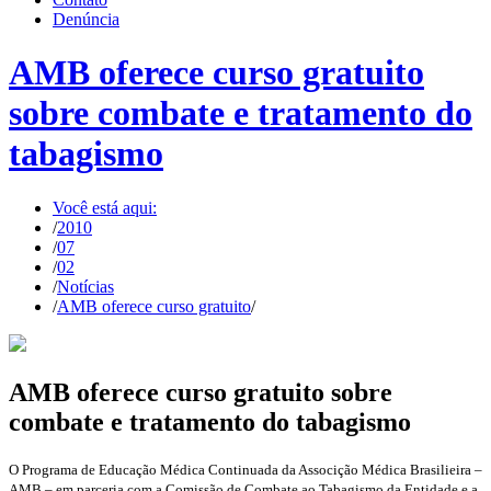
Denúncia
AMB oferece curso gratuito
sobre combate e tratamento do
tabagismo
Você está aqui:
/
2010
/
07
/
02
/
Notícias
/
AMB oferece curso gratuito
/
AMB oferece curso gratuito sobre
combate e tratamento do tabagismo
O Programa de Educação Médica Continuada da Associção Médica Brasilieira –
AMB – em parceria com a Comissão de Combate ao Tabagismo da Entidade e a