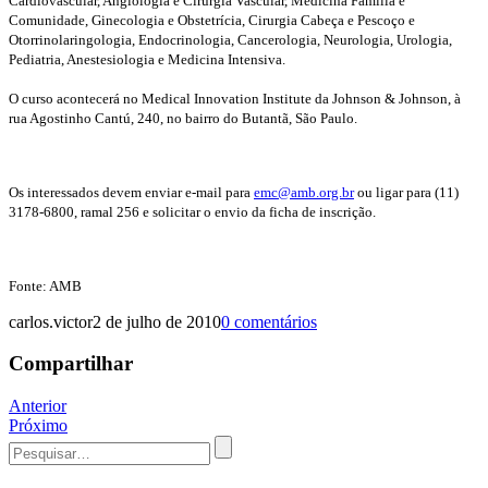
Cardiovascular, Angiologia e Cirurgia Vascular, Medicina Família e
Comunidade, Ginecologia e Obstetrícia, Cirurgia Cabeça e Pescoço e
Otorrinolaringologia, Endocrinologia, Cancerologia, Neurologia, Urologia,
Pediatria, Anestesiologia e Medicina Intensiva.
O curso acontecerá no Medical Innovation Institute da Johnson & Johnson, à
rua Agostinho Cantú, 240, no bairro do Butantã, São Paulo.
Os interessados devem enviar e-mail para
emc@amb.org.br
ou ligar para (11)
3178-6800, ramal 256 e solicitar o envio da ficha de inscrição.
Fonte: AMB
carlos.victor
2 de julho de 2010
0 comentários
Compartilhar
Navegação
Anterior
Próximo
de
Procurar
Post
por: