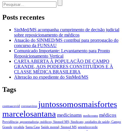
de
Procurar
Post
por:
Posts recentes
SinMed/MS acompanha cumprimento de decisão judicial
sobre reposicionamento de médicos
Atuação do SINMED/MS contribui para prorrogação do
concurso da FUNSAU
Comunicado Importante: Levantamento para Pronto
Reposicionamento Vertical
CARTA ABERTA À POPULAÇÃO DE CAMPO
GRANDE, AOS PODERES CONSTITUÍDOS E À
CLASSE MÉDICA BRASILEIRA
Alteração no expediente do SinMed/MS
Tags
juntossomosmaisfortes
contraacovid
coronavirus
marcelosantana
medicinams
médicos
medicosms
Previdência; aposentadoria; médicos; Sinmed MS; Sindicato; unidades de saúde; Campo
Grande
revalida
Santa Casa
Saúde mental; Sinmed MS
setembroverde