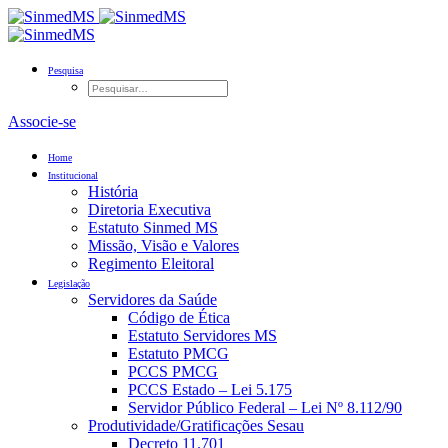
Pesquisa
Associe-se
Home
Institucional
História
Diretoria Executiva
Estatuto Sinmed MS
Missão, Visão e Valores
Regimento Eleitoral
Legislação
Servidores da Saúde
Código de Ética
Estatuto Servidores MS
Estatuto PMCG
PCCS PMCG
PCCS Estado – Lei 5.175
Servidor Público Federal – Lei Nº 8.112/90
Produtividade/Gratificações Sesau
Decreto 11.701