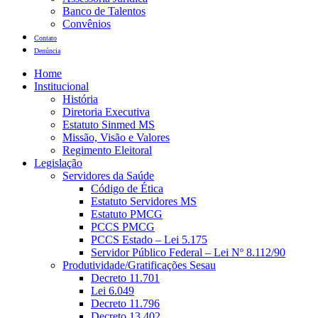
Banco de Talentos
Convênios
Contato
Denúncia
Home
Institucional
História
Diretoria Executiva
Estatuto Sinmed MS
Missão, Visão e Valores
Regimento Eleitoral
Legislação
Servidores da Saúde
Código de Ética
Estatuto Servidores MS
Estatuto PMCG
PCCS PMCG
PCCS Estado – Lei 5.175
Servidor Público Federal – Lei Nº 8.112/90
Produtividade/Gratificações Sesau
Decreto 11.701
Lei 6.049
Decreto 11.796
Decreto 13.402