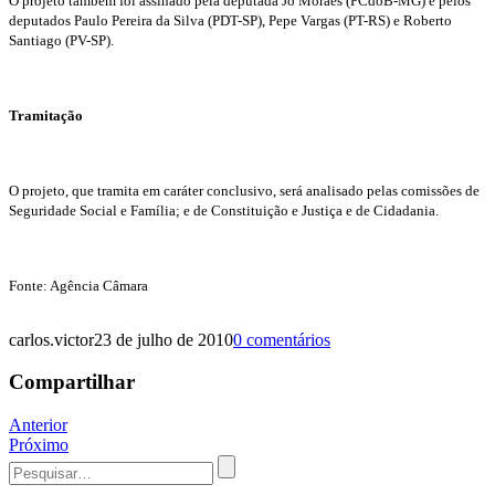
O projeto também foi assinado pela deputada Jô Moraes (PCdoB-MG) e pelos
deputados Paulo Pereira da Silva (PDT-SP), Pepe Vargas (PT-RS) e Roberto
Santiago (PV-SP).
Tramitação
O projeto, que tramita em caráter conclusivo, será analisado pelas comissões de
Seguridade Social e Família; e de Constituição e Justiça e de Cidadania.
Fonte: Agência Câmara
carlos.victor
23 de julho de 2010
0 comentários
Compartilhar
Navegação
Anterior
Próximo
de
Procurar
Post
por: