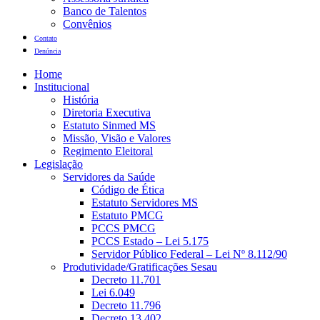
Banco de Talentos
Convênios
Contato
Denúncia
Home
Institucional
História
Diretoria Executiva
Estatuto Sinmed MS
Missão, Visão e Valores
Regimento Eleitoral
Legislação
Servidores da Saúde
Código de Ética
Estatuto Servidores MS
Estatuto PMCG
PCCS PMCG
PCCS Estado – Lei 5.175
Servidor Público Federal – Lei Nº 8.112/90
Produtividade/Gratificações Sesau
Decreto 11.701
Lei 6.049
Decreto 11.796
Decreto 13.402