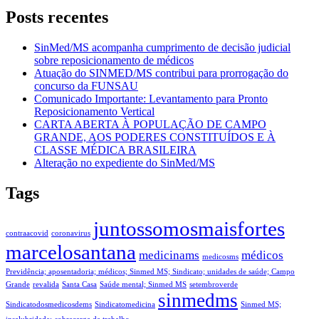
Posts recentes
SinMed/MS acompanha cumprimento de decisão judicial
sobre reposicionamento de médicos
Atuação do SINMED/MS contribui para prorrogação do
concurso da FUNSAU
Comunicado Importante: Levantamento para Pronto
Reposicionamento Vertical
CARTA ABERTA À POPULAÇÃO DE CAMPO
GRANDE, AOS PODERES CONSTITUÍDOS E À
CLASSE MÉDICA BRASILEIRA
Alteração no expediente do SinMed/MS
Tags
juntossomosmaisfortes
contraacovid
coronavirus
marcelosantana
medicinams
médicos
medicosms
Previdência; aposentadoria; médicos; Sinmed MS; Sindicato; unidades de saúde; Campo
Grande
revalida
Santa Casa
Saúde mental; Sinmed MS
setembroverde
sinmedms
Sindicatodosmedicosdems
Sindicatomedicina
Sinmed MS;