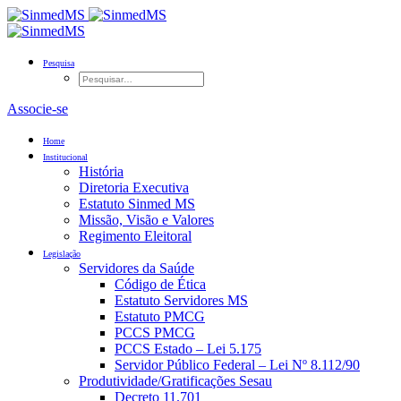
Pesquisa
Associe-se
Home
Institucional
História
Diretoria Executiva
Estatuto Sinmed MS
Missão, Visão e Valores
Regimento Eleitoral
Legislação
Servidores da Saúde
Código de Ética
Estatuto Servidores MS
Estatuto PMCG
PCCS PMCG
PCCS Estado – Lei 5.175
Servidor Público Federal – Lei Nº 8.112/90
Produtividade/Gratificações Sesau
Decreto 11.701