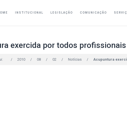
HOME
INSTITUCIONAL
LEGISLAÇÃO
COMUNICAÇÃO
SERVI
a exercida por todos profissionai
i:
/
2010
/
08
/
02
/
Notícias
/
Acupuntura exerci