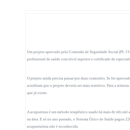
Um projeto aprovado pela Comissão de Seguridade Social (PL 154
profissional de saúde com nível superior e certificado de especial
O projeto ainda precisa passar por duas comissões. Se for aprova
acreditam que o projeto deveria ser mais restritivo. Para a relator
que já existe.
A acupuntura é um método terapêutico usado há mais de três mil a
na área. E só no ano passado, o Sistema Único de Saúde pagou 220
acupunturista não é reconhecida.