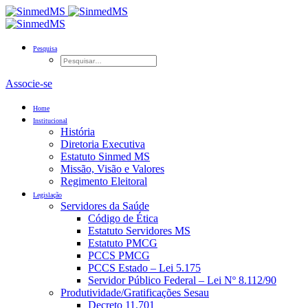
Pesquisa
Associe-se
Home
Institucional
História
Diretoria Executiva
Estatuto Sinmed MS
Missão, Visão e Valores
Regimento Eleitoral
Legislação
Servidores da Saúde
Código de Ética
Estatuto Servidores MS
Estatuto PMCG
PCCS PMCG
PCCS Estado – Lei 5.175
Servidor Público Federal – Lei Nº 8.112/90
Produtividade/Gratificações Sesau
Decreto 11.701