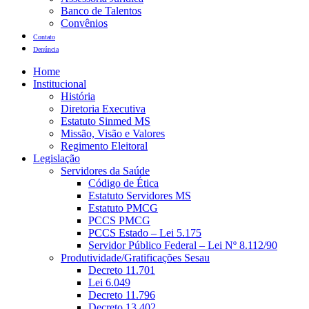
Banco de Talentos
Convênios
Contato
Denúncia
Home
Institucional
História
Diretoria Executiva
Estatuto Sinmed MS
Missão, Visão e Valores
Regimento Eleitoral
Legislação
Servidores da Saúde
Código de Ética
Estatuto Servidores MS
Estatuto PMCG
PCCS PMCG
PCCS Estado – Lei 5.175
Servidor Público Federal – Lei Nº 8.112/90
Produtividade/Gratificações Sesau
Decreto 11.701
Lei 6.049
Decreto 11.796
Decreto 13.402