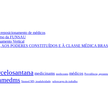
 reposicionamento de médicos
curso da FUNSAU
amento Vertical
AOS PODERES CONSTITUÍDOS E À CLASSE MÉDICA BRAS
celosantana
medicinams
médicos
medicosms
Previdência; aposen
nmedms
Sinmed MS; insalubridade;
sobrecarga de trabalho