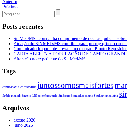
Navegação
Anterior
Próximo
de
Procurar
Post
por:
Posts recentes
SinMed/MS acompanha cumprimento de decisão judicial sobre
Atuação do SINMED/MS contribui para prorrogação do con
Comunicado Importante: Levantamento para Pronto Reposicion
CARTA ABERTA À POPULAÇÃO DE CAMPO GRANDE, 
Alteração no expediente do SinMed/MS
Tags
juntossomosmaisfortes
mar
contraacovid
coronavirus
si
Saúde mental; Sinmed MS
setembroverde
Sindicatodosmedicosdems
Sindicatomedicina
Arquivos
agosto 2026
julho 2026