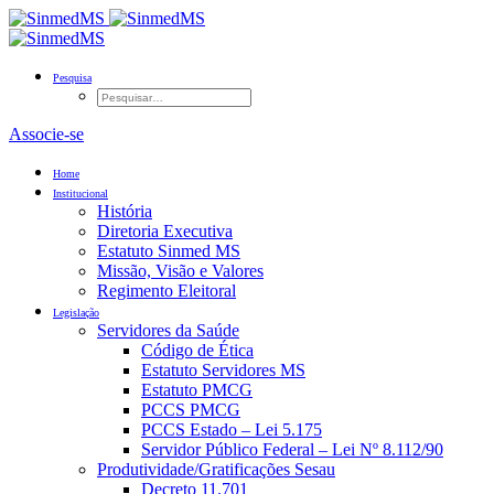
Pesquisa
Associe-se
Home
Institucional
História
Diretoria Executiva
Estatuto Sinmed MS
Missão, Visão e Valores
Regimento Eleitoral
Legislação
Servidores da Saúde
Código de Ética
Estatuto Servidores MS
Estatuto PMCG
PCCS PMCG
PCCS Estado – Lei 5.175
Servidor Público Federal – Lei Nº 8.112/90
Produtividade/Gratificações Sesau
Decreto 11.701