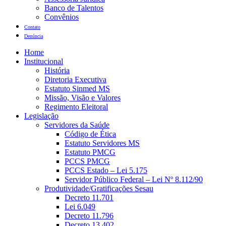
Banco de Talentos
Convênios
Contato
Denúncia
Home
Institucional
História
Diretoria Executiva
Estatuto Sinmed MS
Missão, Visão e Valores
Regimento Eleitoral
Legislação
Servidores da Saúde
Código de Ética
Estatuto Servidores MS
Estatuto PMCG
PCCS PMCG
PCCS Estado – Lei 5.175
Servidor Público Federal – Lei Nº 8.112/90
Produtividade/Gratificações Sesau
Decreto 11.701
Lei 6.049
Decreto 11.796
Decreto 13.402