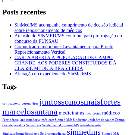
Post
por:
Posts recentes
SinMed/MS acompanha cumprimento de decisão judicial
sobre reposicionamento de médicos
Atuação do SINMED/MS contribui para prorrogação do
concurso da FUNSAU
Comunicado Importante: Levantamento para Pronto
Reposicionamento Vertical
CARTA ABERTA À POPULAÇÃO DE CAMPO
GRANDE, AOS PODERES CONSTITUÍDOS E À
CLASSE MÉDICA BRASILEIRA
Alteração no expediente do SinMed/MS
Tags
juntossomosmaisfortes
contraacovid
coronavirus
marcelosantana
medicinams
médicos
medicosms
Previdência; aposentadoria; médicos; Sinmed MS; Sindicato; unidades de saúde; Campo
Grande
revalida
Santa Casa
Saúde mental; Sinmed MS
setembroverde
sinmedms
Sindicatodosmedicosdems
Sindicatomedicina
Sinmed MS;