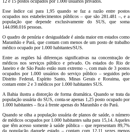
12 e 15 postos ocupados por 1.000 usuários privados.
Esse índice cai para 1,95 quando se faz a razão entre postos
ocupados nos estabelecimentos públicos – que são 281.481 –, e a
população que depende exclusivamente do SUS, que soma
144.098.016 pessoas.
O quadro de penúria e desigualdade é ainda maior em estados como
Maranhão e Pará, que contam com menos de um posto de trabalho
médico ocupado por 1.000 habitantes/SUS.
Entre as regiões há diferenças significativas na concentração de
médicos nos serviços público e privado. Os estados do Rio de
Janeiro e de São Paulo estão num extremo –, com mais de 3 postos
ocupados por 1.000 usuários do serviço público – seguidos pelo
Distrito Federal, Espírito Santo, Minas Gerais e Roraima, que
contam entre 2 e 3 médicos por 1.000 habitantes SUS.
A Bahia ilustra a distorção de forma dramática. Quando se trata da
população usuária do SUS, conta-se apenas 1,25 posto ocupado por
1.000 habitantes – fica à frente apenas do Maranhão e do Pará.
Quando se olha a população usuária de planos de saúde, o número
de médicos ocupados por 1.000 habitantes salta para 15,14. Aqueles
que têm acesso somente à saúde pública – que representam 89,7%
da população daquele estado – contam com 12,11 vezes menos