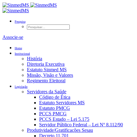
Pesquisa
Associe-se
Home
Institucional
História
Diretoria Executiva
Estatuto Sinmed MS
Missão, Visão e Valores
Regimento Eleitoral
Legislação
Servidores da Saúde
Código de Ética
Estatuto Servidores MS
Estatuto PMCG
PCCS PMCG
PCCS Estado – Lei 5.175
Servidor Público Federal – Lei Nº 8.112/90
Produtividade/Gratificações Sesau
Decreto 11.701