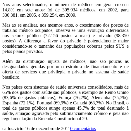
Nos anos selecionados, o número de médicos em geral cresceu
14,8% em sete anos: foi de 305.934 médicos, em 2002, para
330.381, em 2005, e 359.254, em 2009.
Mas ao se analisar, nos mesmos anos, o crescimento dos postos de
trabalho médico ocupados, observa-se uma evolução diferenciada
nos setores público (72.156 postos a mais) e privado (98.350
postos). A diferença a favor do privado é potencialmente maior
considerando-se o tamanho das populações cobertas pelos SUS e
pelos planos privados.
Além da distribuição injusta de médicos, não são poucas as
desigualdades geradas por uma estrutura de financiamento e de
oferta de serviços que privilegia o privado no sistema de saúde
brasileiro.
Nos países com sistemas de saúde universais consolidados, mais de
65% dos gastos com saúde são públicos, a exemplo de Reino Unido
(83,6% de gastos públicos), França (76,7%), Alemanha (75,7%),
Espanha (72,1%), Portugal (69,9%) e Canadá (68,7%). No Brasil, o
total de gastos públicos atinge apenas 45,7% do total destinado à
saúde, situação agravada pelo subfinanciamento crônico e pela não
regulamentação da Emenda Constitucional 29.
carlos.victor
16 de dezembro de 2011
0 comentários