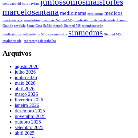
juntossomosmaisfortes
contraacovid
coronavirus
marcelosantana
medicinams
médicos
medicosms
Previdência; aposentadoria; médicos; Sinmed MS; Sindicato; unidades de saúde; Campo
Grande
revalida
Santa Casa
Saúde mental; Sinmed MS
setembroverde
sinmedms
Sindicatodosmedicosdems
Sindicatomedicina
Sinmed MS;
insalubridade;
sobrecarga de trabalho
Arquivos
agosto 2026
julho 2026
junho 2026
maio 2026
abril 2026
março 2026
fevereiro 2026
janeiro 2026
dezembro 2025
novembro 2025
outubro 2025
setembro 2025
abril 2025