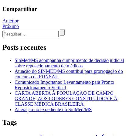
Compartilhar
Navegação
Anterior
Próximo
de
Procurar
Post
por:
Posts recentes
SinMed/MS acompanha cumprimento de decisão judicial
sobre reposicionamento de médicos
Atuação do SINMED/MS contribui para prorrogação do
concurso da FUNSAU
Comunicado Importante: Levantamento para Pronto
Reposicionamento Vertical
CARTA ABERTA À POPULAÇÃO DE CAMPO
GRANDE, AOS PODERES CONSTITUÍDOS E À
CLASSE MÉDICA BRASILEIRA
Alteração no expediente do SinMed/MS
Tags