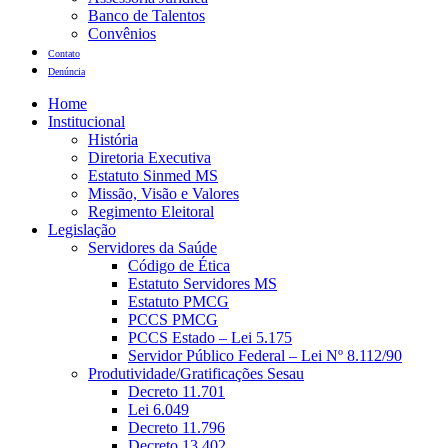
Banco de Talentos
Convênios
Contato
Denúncia
Home
Institucional
História
Diretoria Executiva
Estatuto Sinmed MS
Missão, Visão e Valores
Regimento Eleitoral
Legislação
Servidores da Saúde
Código de Ética
Estatuto Servidores MS
Estatuto PMCG
PCCS PMCG
PCCS Estado – Lei 5.175
Servidor Público Federal – Lei Nº 8.112/90
Produtividade/Gratificações Sesau
Decreto 11.701
Lei 6.049
Decreto 11.796
Decreto 13.402