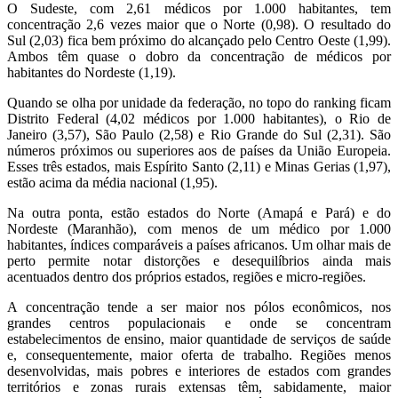
O Sudeste, com 2,61 médicos por 1.000 habitantes, tem
concentração 2,6 vezes maior que o Norte (0,98). O resultado do
Sul (2,03) fica bem próximo do alcançado pelo Centro Oeste (1,99).
Ambos têm quase o dobro da concentração de médicos por
habitantes do Nordeste (1,19).
Quando se olha por unidade da federação, no topo do ranking ficam
Distrito Federal (4,02 médicos por 1.000 habitantes), o Rio de
Janeiro (3,57), São Paulo (2,58) e Rio Grande do Sul (2,31). São
números próximos ou superiores aos de países da União Europeia.
Esses três estados, mais Espírito Santo (2,11) e Minas Gerias (1,97),
estão acima da média nacional (1,95).
Na outra ponta, estão estados do Norte (Amapá e Pará) e do
Nordeste (Maranhão), com menos de um médico por 1.000
habitantes, índices comparáveis a países africanos. Um olhar mais de
perto permite notar distorções e desequilíbrios ainda mais
acentuados dentro dos próprios estados, regiões e micro-regiões.
A concentração tende a ser maior nos pólos econômicos, nos
grandes centros populacionais e onde se concentram
estabelecimentos de ensino, maior quantidade de serviços de saúde
e, consequentemente, maior oferta de trabalho. Regiões menos
desenvolvidas, mais pobres e interiores de estados com grandes
territórios e zonas rurais extensas têm, sabidamente, maior