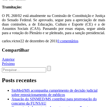
Tramitação:
O PL 268/02 está atualmente na Comissão de Constituição e Justiça
do Senado Federal. Se aprovado, segue para a apreciação de mais
duas comissões, a de Educação, Cultura e Esporte (CE) e a de
Assuntos Sociais (CAS). Passando por essas etapas, segue ainda
para a votação do Plenário e se pleiteado, para a sanção presidencial.
carlos.victor
22 de dezembro de 2011
0 comentários
Compartilhar
Navegação
Anterior
Próximo
de
Procurar
Post
por:
Posts recentes
SinMed/MS acompanha cumprimento de decisão judicial
sobre reposicionamento de médicos
Atuação do SINMED/MS contribui para prorrogação do
concurso da FUNSAU