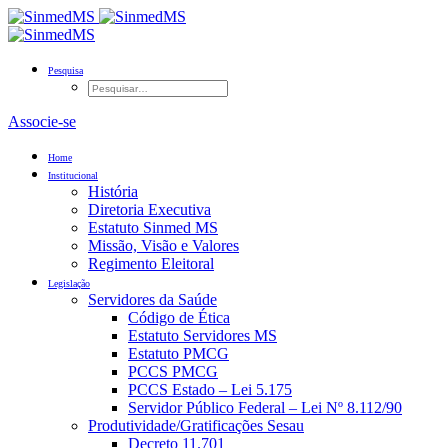
Pesquisa
Associe-se
Home
Institucional
História
Diretoria Executiva
Estatuto Sinmed MS
Missão, Visão e Valores
Regimento Eleitoral
Legislação
Servidores da Saúde
Código de Ética
Estatuto Servidores MS
Estatuto PMCG
PCCS PMCG
PCCS Estado – Lei 5.175
Servidor Público Federal – Lei Nº 8.112/90
Produtividade/Gratificações Sesau
Decreto 11.701