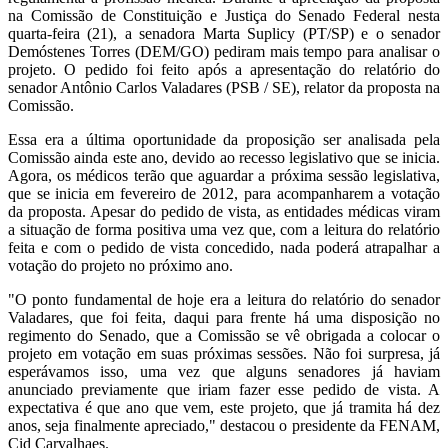
na Comissão de Constituição e Justiça do Senado Federal nesta
quarta-feira (21), a senadora Marta Suplicy (PT/SP) e o senador
Demóstenes Torres (DEM/GO) pediram mais tempo para analisar o
projeto. O pedido foi feito após a apresentação do relatório do
senador Antônio Carlos Valadares (PSB / SE), relator da proposta na
Comissão.
Essa era a última oportunidade da proposição ser analisada pela
Comissão ainda este ano, devido ao recesso legislativo que se inicia.
Agora, os médicos terão que aguardar a próxima sessão legislativa,
que se inicia em fevereiro de 2012, para acompanharem a votação
da proposta. Apesar do pedido de vista, as entidades médicas viram
a situação de forma positiva uma vez que, com a leitura do relatório
feita e com o pedido de vista concedido, nada poderá atrapalhar a
votação do projeto no próximo ano.
"O ponto fundamental de hoje era a leitura do relatório do senador
Valadares, que foi feita, daqui para frente há uma disposição no
regimento do Senado, que a Comissão se vê obrigada a colocar o
projeto em votação em suas próximas sessões. Não foi surpresa, já
esperávamos isso, uma vez que alguns senadores já haviam
anunciado previamente que iriam fazer esse pedido de vista. A
expectativa é que ano que vem, este projeto, que já tramita há dez
anos, seja finalmente apreciado," destacou o presidente da FENAM,
Cid Carvalhaes.