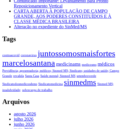
Comunicado Importante: Levantamento para Pronto
Reposicionamento Vertical
CARTA ABERTA À POPULAÇÃO DE CAMPO
GRANDE, AOS PODERES CONSTITUÍDOS E À
CLASSE MÉDICA BRASILEIRA
Alteração no expediente do SinMed/MS
Tags
juntossomosmaisfortes
contraacovid
coronavirus
marcelosantana
medicinams
médicos
medicosms
Previdência; aposentadoria; médicos; Sinmed MS; Sindicato; unidades de saúde; Campo
Grande
revalida
Santa Casa
Saúde mental; Sinmed MS
setembroverde
sinmedms
Sindicatodosmedicosdems
Sindicatomedicina
Sinmed MS;
insalubridade;
sobrecarga de trabalho
Arquivos
agosto 2026
julho 2026
junho 2026