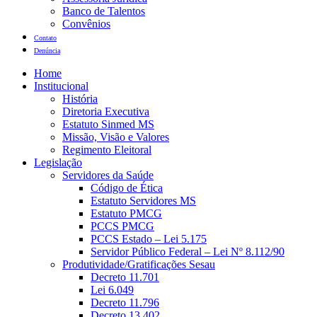
Banco de Talentos
Convênios
Contato
Denúncia
Home
Institucional
História
Diretoria Executiva
Estatuto Sinmed MS
Missão, Visão e Valores
Regimento Eleitoral
Legislação
Servidores da Saúde
Código de Ética
Estatuto Servidores MS
Estatuto PMCG
PCCS PMCG
PCCS Estado – Lei 5.175
Servidor Público Federal – Lei Nº 8.112/90
Produtividade/Gratificações Sesau
Decreto 11.701
Lei 6.049
Decreto 11.796
Decreto 13.402