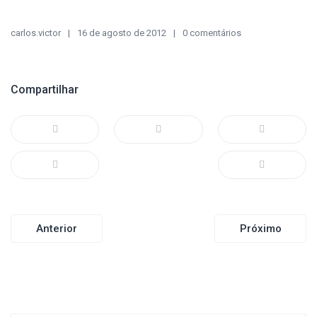
carlos.victor
16 de agosto de 2012
0 comentários
Compartilhar
Navegação
Anterior
Próximo
de
Post