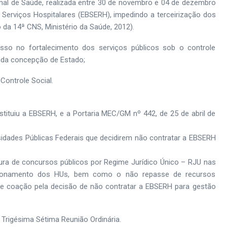
nal de Saúde, realizada entre 30 de novembro e 04 de dezembro
e Serviços Hospitalares (EBSERH), impedindo a terceirização dos
io da 14ª CNS, Ministério da Saúde, 2012).
so no fortalecimento dos serviços públicos sob o controle
a da concepção de Estado;
Controle Social.
stituiu a EBSERH, e a Portaria MEC/GM nº 442, de 25 de abril de
sidades Públicas Federais que decidirem não contratar a EBSERH
rtura de concursos públicos por Regime Jurídico Único – RJU nas
uncionamento dos HUs, bem como o não repasse de recursos
e coação pela decisão de não contratar a EBSERH para gestão
Trigésima Sétima Reunião Ordinária.