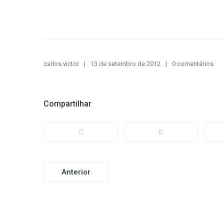
carlos.victor
13 de setembro de 2012
0 comentários
Compartilhar
Navegação
Anterior
de
Post