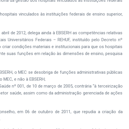
oria da gestão dos hospitais vinculados às instituições federais
hospitais vinculados às instituições federais de ensino superior,
abril de 2012, delega ainda à EBSERH as competências relativas
s Universitários Federais – REHUF, instituído pelo Decreto nº
 criar condições materiais e institucionais para que os hospitais
nte suas funções em relação às dimensões de ensino, pesquisa
BSERH, o MEC se desobriga de funções administrativas públicas
ao MEC, e não à EBSERH;
aúde nº 001, de 10 de março de 2005, contrária “à terceirização
 setor saúde, assim como da administração gerenciada de ações
nselho, em 06 de outubro de 2011, que repudia a criação da
.