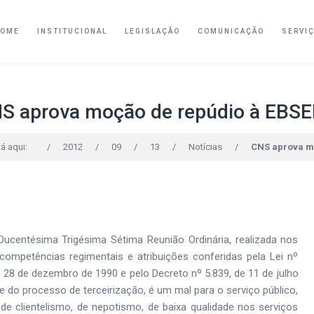
HOME
INSTITUCIONAL
LEGISLAÇÃO
COMUNICAÇÃO
SERVI
S aprova moção de repúdio à EBS
á aqui:
/
2012
/
09
/
13
/
Notícias
/
CNS aprova m
ucentésima Trigésima Sétima Reunião Ordinária, realizada nos
ompetências regimentais e atribuições conferidas pela Lei nº
e 28 de dezembro de 1990 e pelo Decreto nº 5.839, de 11 de julho
e do processo de terceirização, é um mal para o serviço público,
 de clientelismo, de nepotismo, de baixa qualidade nos serviços