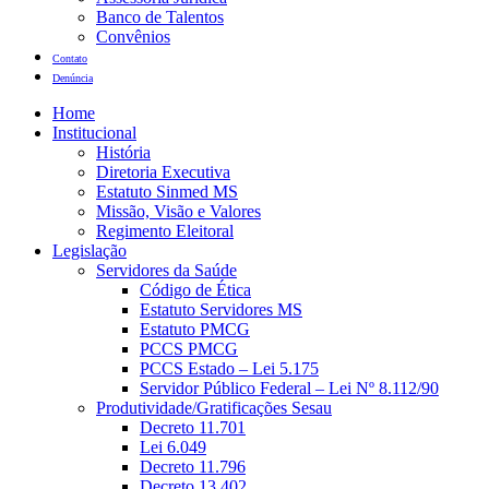
Banco de Talentos
Convênios
Contato
Denúncia
Home
Institucional
História
Diretoria Executiva
Estatuto Sinmed MS
Missão, Visão e Valores
Regimento Eleitoral
Legislação
Servidores da Saúde
Código de Ética
Estatuto Servidores MS
Estatuto PMCG
PCCS PMCG
PCCS Estado – Lei 5.175
Servidor Público Federal – Lei Nº 8.112/90
Produtividade/Gratificações Sesau
Decreto 11.701
Lei 6.049
Decreto 11.796
Decreto 13.402