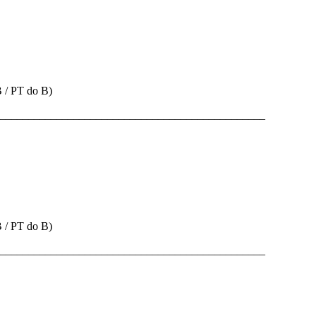
 / PT do B)
_______________________________________________
 / PT do B)
_______________________________________________