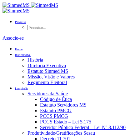
Pesquisa
Associe-se
Home
Institucional
História
Diretoria Executiva
Estatuto Sinmed MS
Missão, Visão e Valores
Regimento Eleitoral
Legislação
Servidores da Saúde
Código de Ética
Estatuto Servidores MS
Estatuto PMCG
PCCS PMCG
PCCS Estado – Lei 5.175
Servidor Público Federal – Lei Nº 8.112/90
Produtividade/Gratificações Sesau
Decreto 11.701