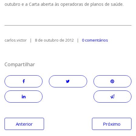
outubro e a Carta aberta às operadoras de planos de saúde.
carlos.victor
8 de outubro de 2012
0 comentários
Compartilhar
Navegação
Anterior
Próximo
de
Post