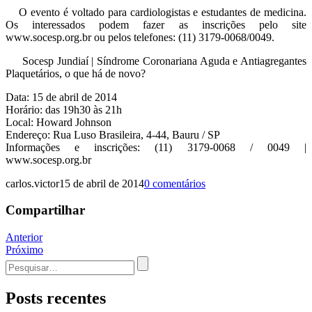
O evento é voltado para cardiologistas e estudantes de medicina.
Os interessados podem fazer as inscrições pelo site
www.socesp.org.br ou pelos telefones: (11) 3179-0068/0049.
Socesp Jundiaí | Síndrome Coronariana Aguda e Antiagregantes
Plaquetários, o que há de novo?
Data: 15 de abril de 2014
Horário: das 19h30 às 21h
Local: Howard Johnson
Endereço: Rua Luso Brasileira, 4-44, Bauru / SP
Informações e inscrições: (11) 3179-0068 / 0049 |
www.socesp.org.br
carlos.victor
15 de abril de 2014
0 comentários
Compartilhar
Navegação
Anterior
Próximo
de
Procurar
Post
por:
Posts recentes