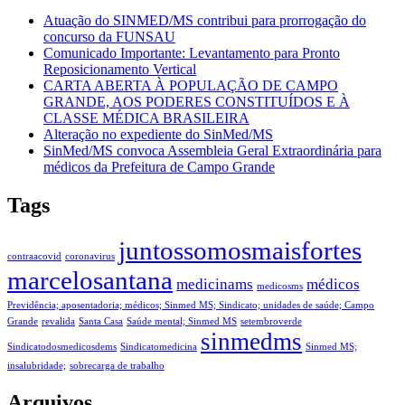
Atuação do SINMED/MS contribui para prorrogação do
concurso da FUNSAU
Comunicado Importante: Levantamento para Pronto
Reposicionamento Vertical
CARTA ABERTA À POPULAÇÃO DE CAMPO
GRANDE, AOS PODERES CONSTITUÍDOS E À
CLASSE MÉDICA BRASILEIRA
Alteração no expediente do SinMed/MS
SinMed/MS convoca Assembleia Geral Extraordinária para
médicos da Prefeitura de Campo Grande
Tags
juntossomosmaisfortes
contraacovid
coronavirus
marcelosantana
medicinams
médicos
medicosms
Previdência; aposentadoria; médicos; Sinmed MS; Sindicato; unidades de saúde; Campo
Grande
revalida
Santa Casa
Saúde mental; Sinmed MS
setembroverde
sinmedms
Sindicatodosmedicosdems
Sindicatomedicina
Sinmed MS;
insalubridade;
sobrecarga de trabalho
Arquivos