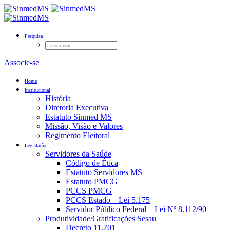
Pesquisa
Associe-se
Home
Institucional
História
Diretoria Executiva
Estatuto Sinmed MS
Missão, Visão e Valores
Regimento Eleitoral
Legislação
Servidores da Saúde
Código de Ética
Estatuto Servidores MS
Estatuto PMCG
PCCS PMCG
PCCS Estado – Lei 5.175
Servidor Público Federal – Lei Nº 8.112/90
Produtividade/Gratificações Sesau
Decreto 11.701