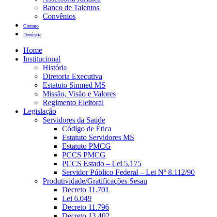
Banco de Talentos
Convênios
Contato
Denúncia
Home
Institucional
História
Diretoria Executiva
Estatuto Sinmed MS
Missão, Visão e Valores
Regimento Eleitoral
Legislação
Servidores da Saúde
Código de Ética
Estatuto Servidores MS
Estatuto PMCG
PCCS PMCG
PCCS Estado – Lei 5.175
Servidor Público Federal – Lei Nº 8.112/90
Produtividade/Gratificações Sesau
Decreto 11.701
Lei 6.049
Decreto 11.796
Decreto 13.402