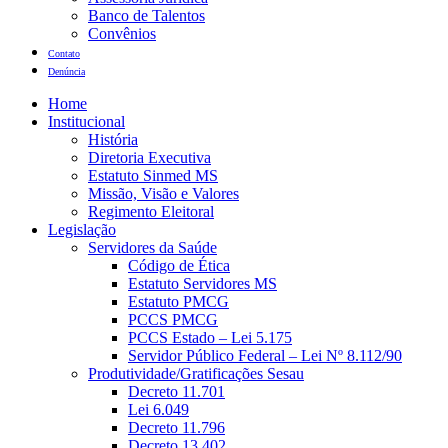
Banco de Talentos
Convênios
Contato
Denúncia
Home
Institucional
História
Diretoria Executiva
Estatuto Sinmed MS
Missão, Visão e Valores
Regimento Eleitoral
Legislação
Servidores da Saúde
Código de Ética
Estatuto Servidores MS
Estatuto PMCG
PCCS PMCG
PCCS Estado – Lei 5.175
Servidor Público Federal – Lei Nº 8.112/90
Produtividade/Gratificações Sesau
Decreto 11.701
Lei 6.049
Decreto 11.796
Decreto 13.402