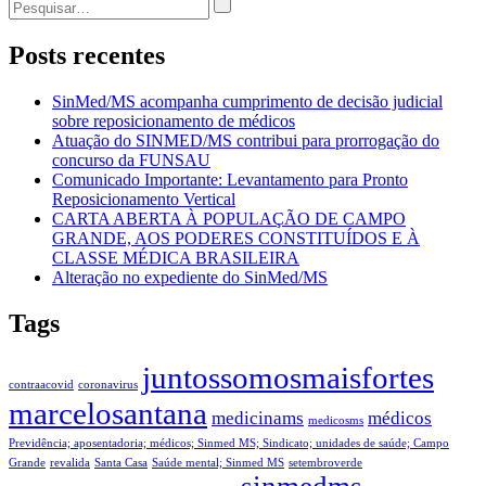
Post
por:
Posts recentes
SinMed/MS acompanha cumprimento de decisão judicial
sobre reposicionamento de médicos
Atuação do SINMED/MS contribui para prorrogação do
concurso da FUNSAU
Comunicado Importante: Levantamento para Pronto
Reposicionamento Vertical
CARTA ABERTA À POPULAÇÃO DE CAMPO
GRANDE, AOS PODERES CONSTITUÍDOS E À
CLASSE MÉDICA BRASILEIRA
Alteração no expediente do SinMed/MS
Tags
juntossomosmaisfortes
contraacovid
coronavirus
marcelosantana
medicinams
médicos
medicosms
Previdência; aposentadoria; médicos; Sinmed MS; Sindicato; unidades de saúde; Campo
Grande
revalida
Santa Casa
Saúde mental; Sinmed MS
setembroverde