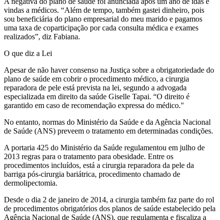
A negativa do plano de saúde foi anunciada após um ano de idas e
vindas a médicos. “Além de tempo, também gastei dinheiro, pois
sou beneficiária do plano empresarial do meu marido e pagamos
uma taxa de coparticipação por cada consulta médica e exames
realizados”, diz Fabiana.
O que diz a Lei
Apesar de não haver consenso na Justiça sobre a obrigatoriedade do
plano de saúde em cobrir o procedimento médico, a cirurgia
reparadora de pele está prevista na lei, segundo a advogada
especializada em direito da saúde Giselle Tapai. “O direito é
garantido em caso de recomendação expressa do médico."
No entanto, normas do Ministério da Saúde e da Agência Nacional
de Saúde (ANS) preveem o tratamento em determinadas condições.
A portaria 425 do Ministério da Saúde regulamentou em julho de
2013 regras para o tratamento para obesidade. Entre os
procedimentos incluídos, está a cirurgia reparadora da pele da
barriga pós-cirurgia bariátrica, procedimento chamado de
dermolipectomia.
Desde o dia 2 de janeiro de 2014, a cirurgia também faz parte do rol
de procedimentos obrigatórios dos planos de saúde estabelecido pela
Agência Nacional de Saúde (ANS), que regulamenta e fiscaliza a