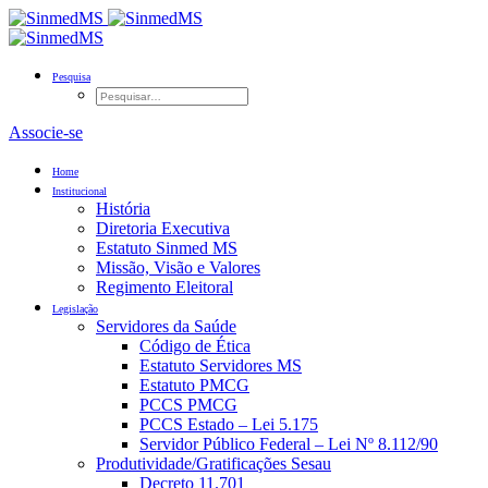
Pesquisa
Associe-se
Home
Institucional
História
Diretoria Executiva
Estatuto Sinmed MS
Missão, Visão e Valores
Regimento Eleitoral
Legislação
Servidores da Saúde
Código de Ética
Estatuto Servidores MS
Estatuto PMCG
PCCS PMCG
PCCS Estado – Lei 5.175
Servidor Público Federal – Lei Nº 8.112/90
Produtividade/Gratificações Sesau
Decreto 11.701