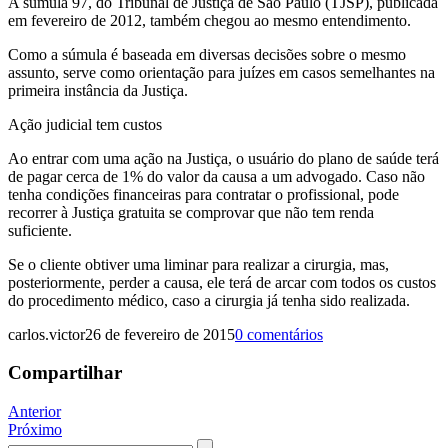
A súmula 97, do Tribunal de Justiça de São Paulo (TJSP), publicada
em fevereiro de 2012, também chegou ao mesmo entendimento.
Como a súmula é baseada em diversas decisões sobre o mesmo
assunto, serve como orientação para juízes em casos semelhantes na
primeira instância da Justiça.
Ação judicial tem custos
Ao entrar com uma ação na Justiça, o usuário do plano de saúde terá
de pagar cerca de 1% do valor da causa a um advogado. Caso não
tenha condições financeiras para contratar o profissional, pode
recorrer à Justiça gratuita se comprovar que não tem renda
suficiente.
Se o cliente obtiver uma liminar para realizar a cirurgia, mas,
posteriormente, perder a causa, ele terá de arcar com todos os custos
do procedimento médico, caso a cirurgia já tenha sido realizada.
carlos.victor
26 de fevereiro de 2015
0 comentários
Compartilhar
Navegação
Anterior
Próximo
de
Procurar