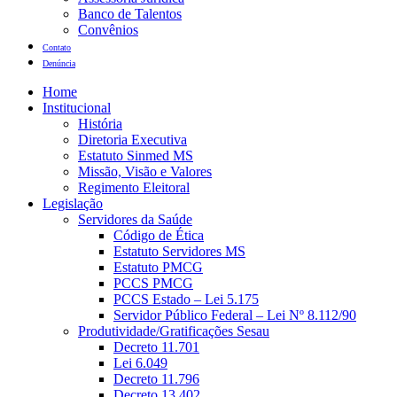
Banco de Talentos
Convênios
Contato
Denúncia
Home
Institucional
História
Diretoria Executiva
Estatuto Sinmed MS
Missão, Visão e Valores
Regimento Eleitoral
Legislação
Servidores da Saúde
Código de Ética
Estatuto Servidores MS
Estatuto PMCG
PCCS PMCG
PCCS Estado – Lei 5.175
Servidor Público Federal – Lei Nº 8.112/90
Produtividade/Gratificações Sesau
Decreto 11.701
Lei 6.049
Decreto 11.796
Decreto 13.402