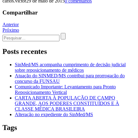
carlos.victor
29 de maio de 2015
0 comentários
Compartilhar
Navegação
Anterior
Próximo
de
Procurar
Post
por:
Posts recentes
SinMed/MS acompanha cumprimento de decisão judicial
sobre reposicionamento de médicos
Atuação do SINMED/MS contribui para prorrogação do
concurso da FUNSAU
Comunicado Importante: Levantamento para Pronto
Reposicionamento Vertical
CARTA ABERTA À POPULAÇÃO DE CAMPO
GRANDE, AOS PODERES CONSTITUÍDOS E À
CLASSE MÉDICA BRASILEIRA
Alteração no expediente do SinMed/MS
Tags