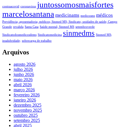
juntossomosmaisfortes
contraacovid
coronavirus
marcelosantana
medicinams
médicos
medicosms
Previdência; aposentadoria; médicos; Sinmed MS; Sindicato; unidades de saúde; Campo
Grande
revalida
Santa Casa
Saúde mental; Sinmed MS
setembroverde
sinmedms
Sindicatodosmedicosdems
Sindicatomedicina
Sinmed MS;
insalubridade;
sobrecarga de trabalho
Arquivos
agosto 2026
julho 2026
junho 2026
maio 2026
abril 2026
março 2026
fevereiro 2026
janeiro 2026
dezembro 2025
novembro 2025
outubro 2025
setembro 2025
abril 2025