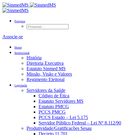
Pesquisa
Associe-se
Home
Institucional
História
Diretoria Executiva
Estatuto Sinmed MS
Missão, Visão e Valores
Regimento Eleitoral
Legislação
Servidores da Saúde
Código de Ética
Estatuto Servidores MS
Estatuto PMCG
PCCS PMCG
PCCS Estado – Lei 5.175
Servidor Público Federal – Lei Nº 8.112/90
Produtividade/Gratificações Sesau
Decreto 11.701