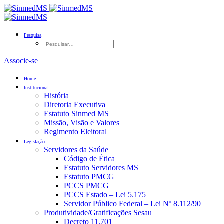
Pesquisa
Associe-se
Home
Institucional
História
Diretoria Executiva
Estatuto Sinmed MS
Missão, Visão e Valores
Regimento Eleitoral
Legislação
Servidores da Saúde
Código de Ética
Estatuto Servidores MS
Estatuto PMCG
PCCS PMCG
PCCS Estado – Lei 5.175
Servidor Público Federal – Lei Nº 8.112/90
Produtividade/Gratificações Sesau
Decreto 11.701