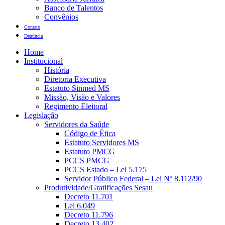
Banco de Talentos
Convênios
Contato
Denúncia
Home
Institucional
História
Diretoria Executiva
Estatuto Sinmed MS
Missão, Visão e Valores
Regimento Eleitoral
Legislação
Servidores da Saúde
Código de Ética
Estatuto Servidores MS
Estatuto PMCG
PCCS PMCG
PCCS Estado – Lei 5.175
Servidor Público Federal – Lei Nº 8.112/90
Produtividade/Gratificações Sesau
Decreto 11.701
Lei 6.049
Decreto 11.796
Decreto 13.402