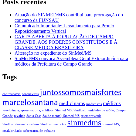
Posts recentes
Atuação do SINMED/MS contribui para prorrogação do
concurso da FUNSAU
Comunicado Importante: Levantamento para Pronto
Reposicionamento Vertical
CARTA ABERTA À POPULAÇÃO DE CAMPO
GRANDE, AOS PODERES CONSTITUÍDOS E À
CLASSE MÉDICA BRASILEIRA
Alteração no expediente do SinMed/MS
SinMed/MS convoca Assembleia Geral Extraordinária para
médicos da Prefeitura de Campo Grande
Tags
juntossomosmaisfortes
contraacovid
coronavirus
marcelosantana
medicinams
médicos
medicosms
Previdência; aposentadoria; médicos; Sinmed MS; Sindicato; unidades de saúde; Campo
Grande
revalida
Santa Casa
Saúde mental; Sinmed MS
setembroverde
sinmedms
Sindicatodosmedicosdems
Sindicatomedicina
Sinmed MS;
insalubridade;
sobrecarga de trabalho