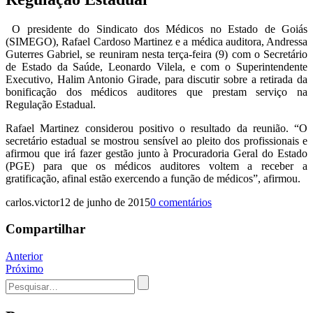
O presidente do Sindicato dos Médicos no Estado de Goiás
(SIMEGO), Rafael Cardoso Martinez e a médica auditora, Andressa
Guterres Gabriel, se reuniram nesta terça-feira (9) com o Secretário
de Estado da Saúde, Leonardo Vilela, e com o Superintendente
Executivo, Halim Antonio Girade, para discutir sobre a retirada da
bonificação dos médicos auditores que prestam serviço na
Regulação Estadual.
Rafael Martinez considerou positivo o resultado da reunião. “O
secretário estadual se mostrou sensível ao pleito dos profissionais e
afirmou que irá fazer gestão junto à Procuradoria Geral do Estado
(PGE) para que os médicos auditores voltem a receber a
gratificação, afinal estão exercendo a função de médicos”, afirmou.
carlos.victor
12 de junho de 2015
0 comentários
Compartilhar
Navegação
Anterior
Próximo
de
Procurar
Post
por: