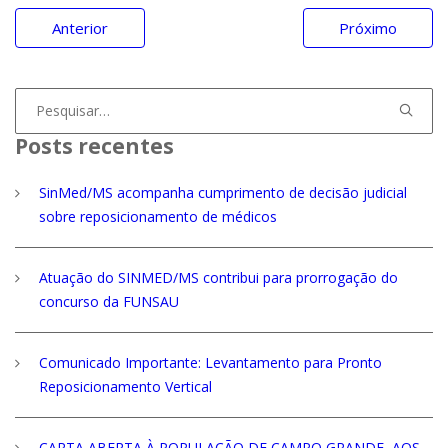
Navegação
Anterior
Próximo
de
Post
Procurar
por:
Posts recentes
SinMed/MS acompanha cumprimento de decisão judicial
sobre reposicionamento de médicos
Atuação do SINMED/MS contribui para prorrogação do
concurso da FUNSAU
Comunicado Importante: Levantamento para Pronto
Reposicionamento Vertical
CARTA ABERTA À POPULAÇÃO DE CAMPO GRANDE, AOS