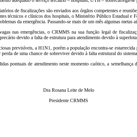
imento adequado o serviço terciário – hospitais, UTIs – sobrecarrega-s
rios de fiscalizações são enviados aos órgãos competentes e reuniões
es técnicos e clínicos dos hospitais, o Ministério Público Estadual 
 problemas da emergência. Passando-se mais de um mês algumas metas a
vagas nas emergências, o CRMMS na sua função legal de fiscalizaç
recário devido a falta de estrutura para atendimento devido à superlota
sas previsíveis, a H1N1, porém a população encontra-se estarrecida pri
r perda de uma chance de sobreviver devido à falta estrutural do sistema
das pontuais de atendimento neste momento caótico, a semelhança do 
Dra Rosana Leite de Melo
Presidente CRMMS