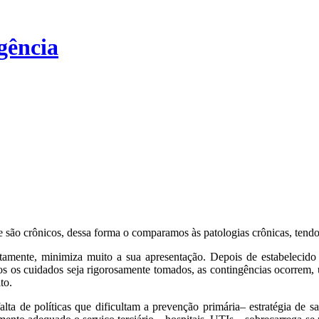
gência
 são crônicos, dessa forma o comparamos às patologias crônicas, tend
tamente, minimiza muito a sua apresentação. Depois de estabelecido 
os os cuidados seja rigorosamente tomados, as contingências ocorrem,
to.
ta de políticas que dificultam a prevenção primária– estratégia de s