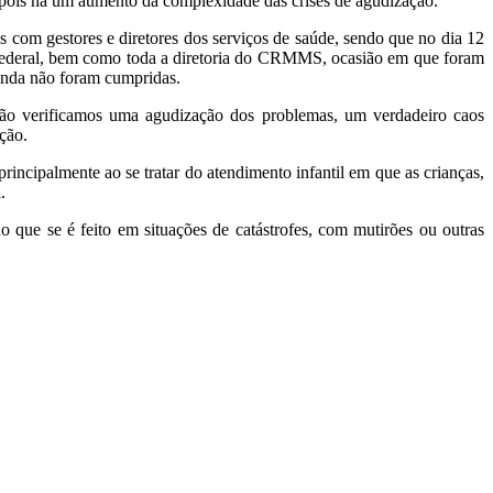
e pois há um aumento da complexidade das crises de agudização.
 com gestores e diretores dos serviços de saúde, sendo que no dia 12
e Federal, bem como toda a diretoria do CRMMS, ocasião em que foram
inda não foram cumpridas.
ão verificamos uma agudização dos problemas, um verdadeiro caos
ção.
ncipalmente ao se tratar do atendimento infantil em que as crianças,
.
que se é feito em situações de catástrofes, com mutirões ou outras