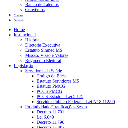
Banco de Talentos
Convênios
Contato
Denúncia
Home
Institucional
História
Diretoria Executiva
Estatuto Sinmed MS
Missão, Visão e Valores
Regimento Eleitoral
Legislação
Servidores da Saúde
Código de Ética
Estatuto Servidores MS
Estatuto PMCG
PCCS PMCG
PCCS Estado – Lei 5.175
Servidor Público Federal – Lei Nº 8.112/90
Produtividade/Gratificações Sesau
Decreto 11.701
Lei 6.049
Decreto 11.796
Decreto 13.402