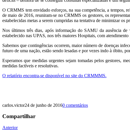
déficits – demora de se conseguir consultas especializadas e um segu
O CRMMS tem envidado esforços, na sua competência, a tempos, relató
de maio de 2016, reuniram-se no CRMMS os gestores, os representant
estabelecidas metas a serem cumpridas na tentativa de minimizar os
Nos últimos três dias, após informação do SAMU da ausência de 
estabelecido nas UPAS, nos três maiores Hospitais, com atendimento p
Sabemos que contingências ocorrem, maior número de doenças infeccio
futuro de uma nação, estão sendo lesadas e por vezes indo à óbito, po
Esperamos que medidas urgentes sejam tomadas pelos gestores, medi
medidas factíveis e resolutivas.
O relatório encontra-se disponível no site do CRMMMS.
carlos.victor
24 de junho de 2016
0 comentários
Compartilhar
Navegação
Anterior