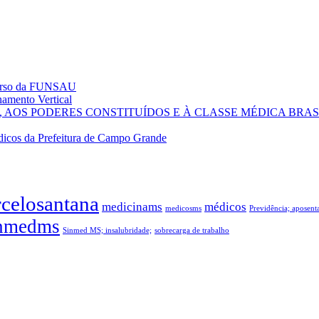
curso da FUNSAU
amento Vertical
AOS PODERES CONSTITUÍDOS E À CLASSE MÉDICA BRAS
icos da Prefeitura de Campo Grande
celosantana
medicinams
médicos
medicosms
Previdência; aposen
nmedms
Sinmed MS; insalubridade;
sobrecarga de trabalho