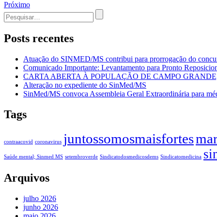
Próximo
de
Procurar
Post
por:
Posts recentes
Atuação do SINMED/MS contribui para prorrogação do con
Comunicado Importante: Levantamento para Pronto Reposicion
CARTA ABERTA À POPULAÇÃO DE CAMPO GRANDE, 
Alteração no expediente do SinMed/MS
SinMed/MS convoca Assembleia Geral Extraordinária para méd
Tags
juntossomosmaisfortes
mar
contraacovid
coronavirus
si
Saúde mental; Sinmed MS
setembroverde
Sindicatodosmedicosdems
Sindicatomedicina
Arquivos
julho 2026
junho 2026
maio 2026