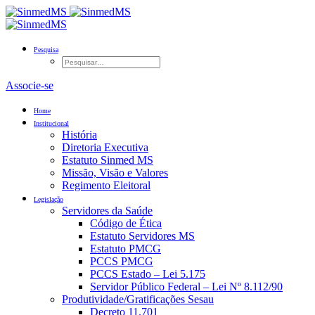
Pesquisa
Associe-se
Home
Institucional
História
Diretoria Executiva
Estatuto Sinmed MS
Missão, Visão e Valores
Regimento Eleitoral
Legislação
Servidores da Saúde
Código de Ética
Estatuto Servidores MS
Estatuto PMCG
PCCS PMCG
PCCS Estado – Lei 5.175
Servidor Público Federal – Lei Nº 8.112/90
Produtividade/Gratificações Sesau
Decreto 11.701