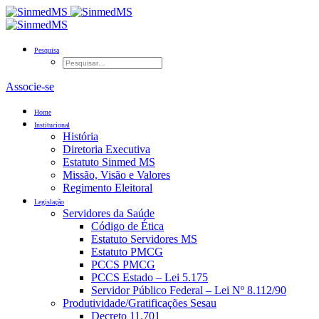
Pesquisa
Associe-se
Home
Institucional
História
Diretoria Executiva
Estatuto Sinmed MS
Missão, Visão e Valores
Regimento Eleitoral
Legislação
Servidores da Saúde
Código de Ética
Estatuto Servidores MS
Estatuto PMCG
PCCS PMCG
PCCS Estado – Lei 5.175
Servidor Público Federal – Lei Nº 8.112/90
Produtividade/Gratificações Sesau
Decreto 11.701