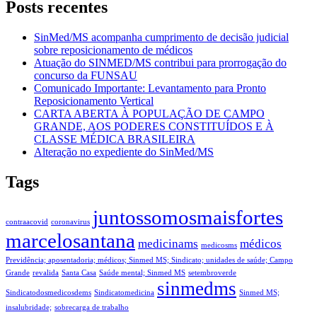
Posts recentes
SinMed/MS acompanha cumprimento de decisão judicial
sobre reposicionamento de médicos
Atuação do SINMED/MS contribui para prorrogação do
concurso da FUNSAU
Comunicado Importante: Levantamento para Pronto
Reposicionamento Vertical
CARTA ABERTA À POPULAÇÃO DE CAMPO
GRANDE, AOS PODERES CONSTITUÍDOS E À
CLASSE MÉDICA BRASILEIRA
Alteração no expediente do SinMed/MS
Tags
juntossomosmaisfortes
contraacovid
coronavirus
marcelosantana
medicinams
médicos
medicosms
Previdência; aposentadoria; médicos; Sinmed MS; Sindicato; unidades de saúde; Campo
Grande
revalida
Santa Casa
Saúde mental; Sinmed MS
setembroverde
sinmedms
Sindicatodosmedicosdems
Sindicatomedicina
Sinmed MS;
insalubridade;
sobrecarga de trabalho