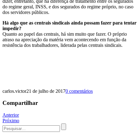
dizer, entretanto, que há diferença de tratamento entre os segurados
do regime geral, INSS, e dos segurados do regime próprio, no caso
dos servidores públicos.
Há algo que as centrais sindicais ainda possam fazer para tentar
impedir?
Quanto ao papel das centrais, há sim muito que fazer. O próprio
atraso na apreciação da matéria vem acontecendo em função da
resistência dos trabalhadores, liderada pelas centrais sindicais.
carlos.victor
21 de julho de 2017
0 comentários
Compartilhar
Navegação
Anterior
Próximo
de
Procurar
Post
por: