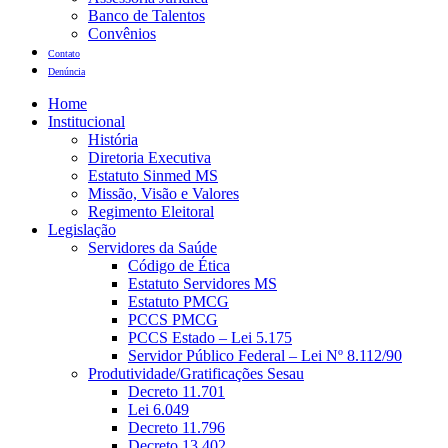
Banco de Talentos
Convênios
Contato
Denúncia
Home
Institucional
História
Diretoria Executiva
Estatuto Sinmed MS
Missão, Visão e Valores
Regimento Eleitoral
Legislação
Servidores da Saúde
Código de Ética
Estatuto Servidores MS
Estatuto PMCG
PCCS PMCG
PCCS Estado – Lei 5.175
Servidor Público Federal – Lei Nº 8.112/90
Produtividade/Gratificações Sesau
Decreto 11.701
Lei 6.049
Decreto 11.796
Decreto 13.402